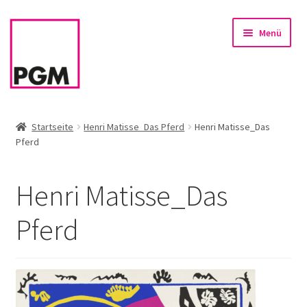
Zur
Zum
Menü
Navigation
Inhalt
springen
springen
Startseite
Startseite
Henri Matisse_Das Pferd
Henri Matisse_Das
Pferd
News
Unterm
Sortiment
Henri Matisse_Das
öffnen
Rahmen & Einrahmung
Pferd
Firmenservice – Kunst für Büro, Praxis, Kanzlei
Referenzen