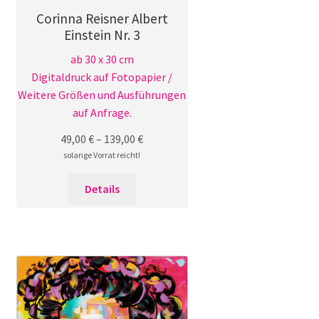
Corinna Reisner Albert
Einstein Nr. 3
ab 30 x 30 cm
Digitaldruck auf Fotopapier /
Weitere Größen und Ausführungen
auf Anfrage.
49,00
€
–
139,00
€
solange Vorrat reicht!
Dieses
Details
Produkt
weist
mehrere
Varianten
auf.
Die
Optionen