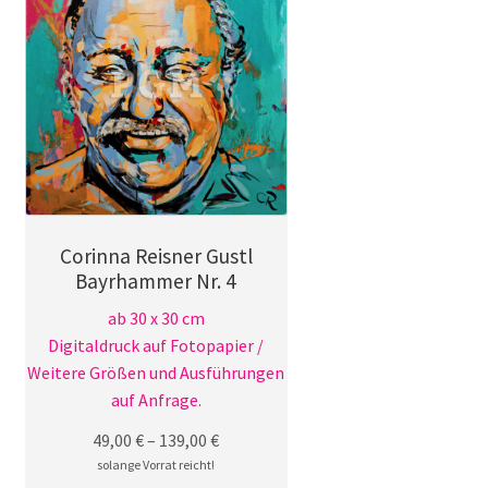
Die
Optionen
können
auf
der
Produktseite
gewählt
werden
Corinna Reisner Gustl
Bayrhammer Nr. 4
ab 30 x 30 cm
Digitaldruck auf Fotopapier /
Weitere Größen und Ausführungen
auf Anfrage.
49,00
€
–
139,00
€
solange Vorrat reicht!