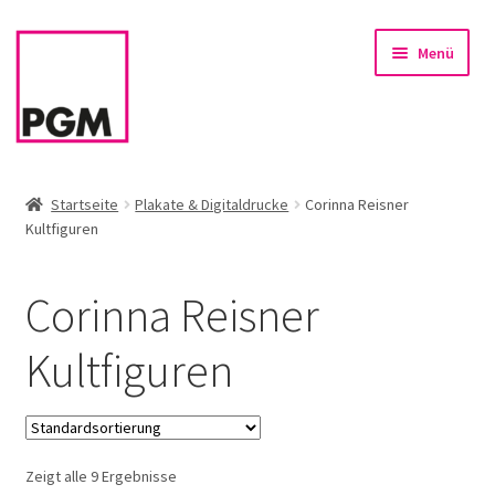
Zur
Zum
Menü
Navigation
Inhalt
springen
springen
Startseite
Startseite
Plakate & Digitaldrucke
Corinna Reisner
Kultfiguren
News
Unterm
Sortiment
Corinna Reisner
öffnen
Rahmen & Einrahmung
Kultfiguren
Firmenservice – Kunst für Büro, Praxis, Kanzlei
Referenzen
Zeigt alle 9 Ergebnisse