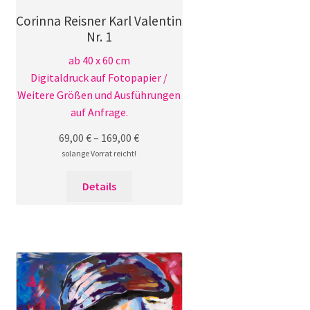
Corinna Reisner Karl Valentin
Nr. 1
ab 40 x 60 cm
Digitaldruck auf Fotopapier /
Weitere Größen und Ausführungen
auf Anfrage.
69,00
€
–
169,00
€
solange Vorrat reicht!
Dieses
Details
Produkt
weist
mehrere
Varianten
auf.
Die
Optionen