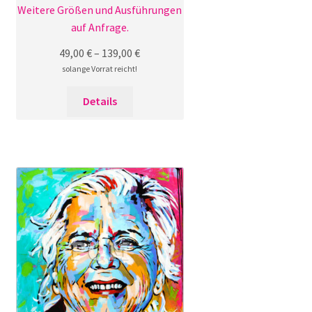
Weitere Größen und Ausführungen
auf Anfrage.
49,00
€
–
139,00
€
solange Vorrat reicht!
Dieses
Details
Produkt
weist
mehrere
Varianten
auf.
Die
Optionen
können
auf
der
Produktseite
gewählt