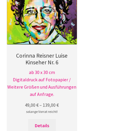
können
auf
der
Produktseite
gewählt
werden
Corinna Reisner Luise
Kinseher Nr. 6
ab 30 x 30 cm
Digitaldruck auf Fotopapier /
Weitere Größen und Ausführungen
auf Anfrage.
49,00
€
–
139,00
€
solange Vorrat reicht!
Dieses
Details
Produkt