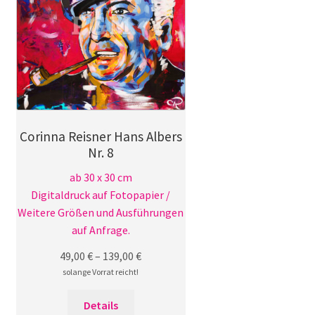
können
auf
der
Produktseite
gewählt
werden
Corinna Reisner Hans Albers
Nr. 8
ab 30 x 30 cm
Digitaldruck auf Fotopapier /
Weitere Größen und Ausführungen
auf Anfrage.
49,00
€
–
139,00
€
solange Vorrat reicht!
Dieses
Details
Produkt