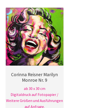
Galerie
Jobs
Unterm
Kontakt
öffnen
Mein Konto
Warenkorb
✆ Service-Telefon 089 / 2323700
Corinna Reisner Marilyn
Monroe Nr. 9
ab 30 x 30 cm
Digitaldruck auf Fotopapier /
Weitere Größen und Ausführungen
auf Anfrage.