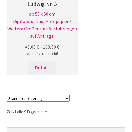
Ludwig Nr. 5
ab 50 x 60 cm
Digitaldruck auf Fotopapier /
Weitere Größen und Ausführungen
auf Anfrage.
49,00
€
–
169,00
€
solange Vorrat reicht!
Dieses
Details
Produkt
weist
mehrere
Varianten
auf.
Die
Zeigt alle 9 Ergebnisse
Optionen
können
auf
Suchen