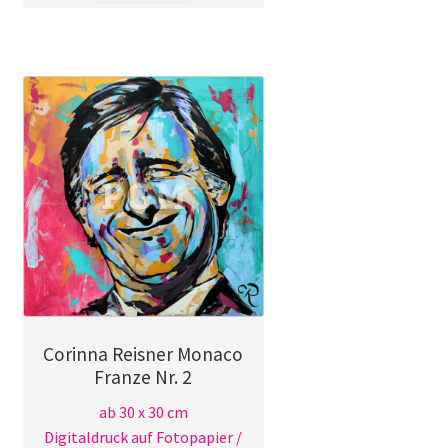
weist
mehrere
Varianten
auf.
Die
Optionen
können
auf
der
Produktseite
gewählt
werden
Corinna Reisner Monaco
Franze Nr. 2
ab 30 x 30 cm
Digitaldruck auf Fotopapier /