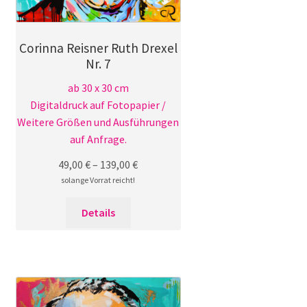
werden
Corinna Reisner Ruth Drexel
Nr. 7
ab 30 x 30 cm
Digitaldruck auf Fotopapier /
Weitere Größen und Ausführungen
auf Anfrage.
49,00
€
–
139,00
€
solange Vorrat reicht!
Dieses
Details
Produkt
weist
mehrere
Varianten
auf.