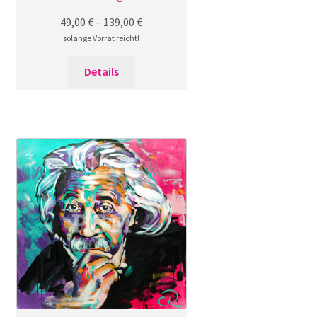
49,00
€
–
139,00
€
solange Vorrat reicht!
Dieses
Details
Produkt
weist
mehrere
Varianten
auf.
Die
Optionen
können
auf
der
Produktseite
gewählt
werden