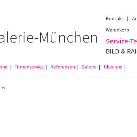
Kontakt
An
Warenkorb
Service-Te
BILD & R
eine
Firmenservice
Referenzen
Galerie
Über uns
uts