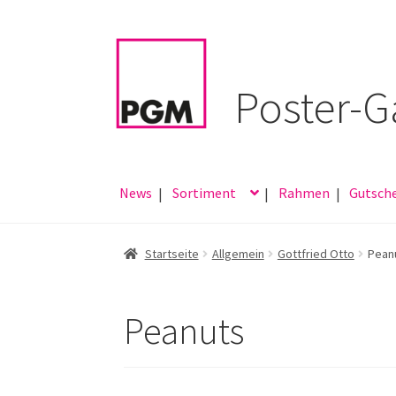
Zur
Zum
Navigation
Inhalt
springen
springen
News
Sortiment
Rahmen
Gutsch
Startseite
Allgemein
Gottfried Otto
Pean
Peanuts