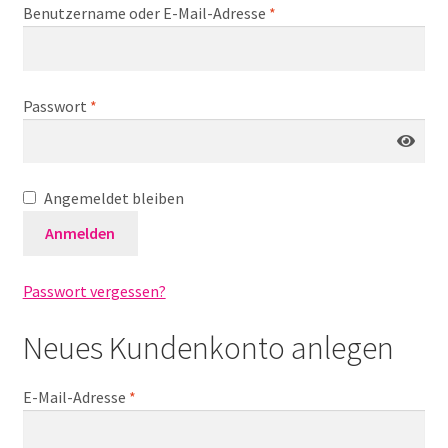
Erforderlich
Benutzername oder E-Mail-Adresse
*
Galerie
Jobs
Erforderlich
Passwort
*
Unterm
Kontakt
öffnen
Mein Konto
Angemeldet bleiben
Anmelden
Warenkorb
Passwort vergessen?
✆ Service-Telefon 089 / 2323700
Neues Kundenkonto anlegen
Erforderlich
E-Mail-Adresse
*