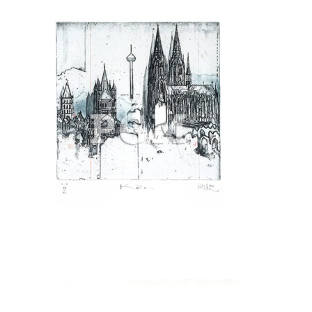
Galerie
Jobs
Unterm
Kontakt
öffnen
Mein Konto
Warenkorb
✆ Service-Telefon 089 / 2323700