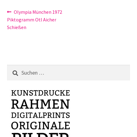
Beitragsnavigation
Vorheriger
Olympia München 1972
Beitrag:
Piktogramm Otl Aicher
Schießen
Suchen
nach: