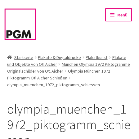
Zur
Zum
Menü
Navigation
Inhalt
springen
springen
Startseite
Startseite
Plakate & Digitaldrucke
Plakatkunst
Plakate
und Objekte von Otl Aicher
München Olympia 1972 Piktogramme
News
Originalschilder von Otl Aicher
Olympia München 1972
Piktogramm Otl Aicher Schießen
Unterm
Sortiment
olympia_muenchen_1972_piktogramm_schiessen
öffnen
Rahmen & Einrahmung
olympia_muenchen_1
Firmenservice – Kunst für Büro, Praxis, Kanzlei
972_piktogramm_schie
Referenzen