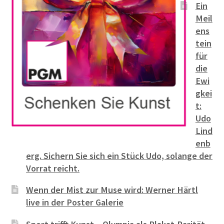
Ein
Meil
ens
tein
für
die
Ewi
gkei
t:
Udo
Lind
enb
erg. Sichern Sie sich ein Stück Udo, solange der
Vorrat reicht.
Wenn der Mist zur Muse wird: Werner Härtl
live in der Poster Galerie