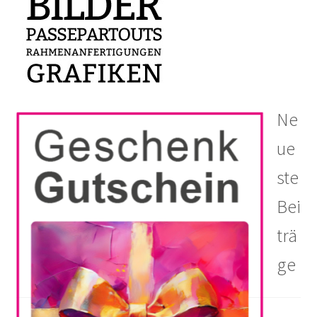
Ne
ue
ste
Bei
trä
ge