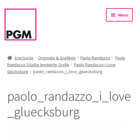
Zur
Zum
Menü
Navigation
Inhalt
springen
springen
Startseite
Startseite
Originale & Grafiken
Paolo Randazzo
Paolo
Randazzo Städte limitierte Grafik
Paolo Randazzo I Love
News
Glücksburg
paolo_randazzo_i_love_gluecksburg
Unterm
Sortiment
öffnen
paolo_randazzo_i_love
Rahmen & Einrahmung
_gluecksburg
Firmenservice – Kunst für Büro, Praxis, Kanzlei
Referenzen