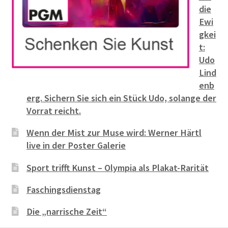
die
Ewi
gkei
t:
Udo
Lind
enb
erg. Sichern Sie sich ein Stück Udo, solange der
Vorrat reicht.
Wenn der Mist zur Muse wird: Werner Härtl
live in der Poster Galerie
Sport trifft Kunst – Olympia als Plakat-Rarität
Faschingsdienstag
Die „narrische Zeit“