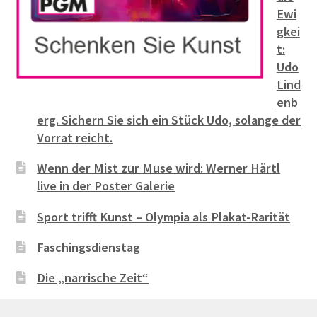
Ewi
gkei
t:
Udo
Lind
enb
erg. Sichern Sie sich ein Stück Udo, solange der
Vorrat reicht.
Wenn der Mist zur Muse wird: Werner Härtl
live in der Poster Galerie
Sport trifft Kunst – Olympia als Plakat-Rarität
Faschingsdienstag
Die „narrische Zeit“