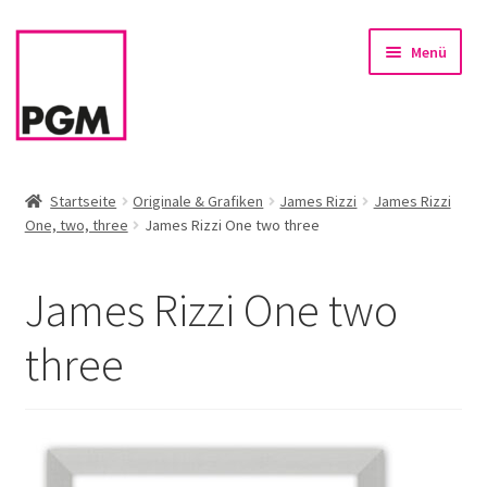
Zur
Zum
Menü
Navigation
Inhalt
springen
springen
Startseite
Startseite
Originale & Grafiken
James Rizzi
James Rizzi
One, two, three
James Rizzi One two three
News
Unterm
Sortiment
James Rizzi One two
öffnen
Rahmen & Einrahmung
three
Firmenservice – Kunst für Büro, Praxis, Kanzlei
Referenzen