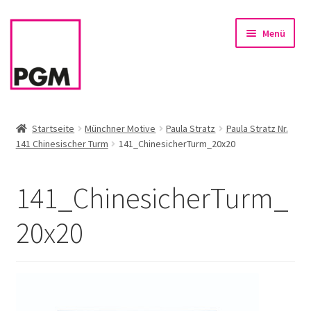
Zur
Zum
Menü
Navigation
Inhalt
springen
springen
Startseite
Startseite
Münchner Motive
Paula Stratz
Paula Stratz Nr.
141 Chinesischer Turm
141_ChinesicherTurm_20x20
News
Unterm
Sortiment
141_ChinesicherTurm_
öffnen
Rahmen & Einrahmung
20x20
Firmenservice – Kunst für Büro, Praxis, Kanzlei
Referenzen