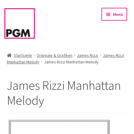
Zur
Zum
Menü
Navigation
Inhalt
springen
springen
Startseite
Startseite
Originale & Grafiken
James Rizzi
James Rizzi
Manhattan Melody
James Rizzi Manhattan Melody
News
Unterm
Sortiment
James Rizzi Manhattan
öffnen
Rahmen & Einrahmung
Melody
Firmenservice – Kunst für Büro, Praxis, Kanzlei
Referenzen