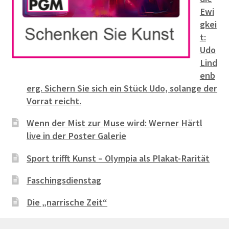
Ewi
gkei
t:
Udo
Lind
enb
erg. Sichern Sie sich ein Stück Udo, solange der
Vorrat reicht.
Wenn der Mist zur Muse wird: Werner Härtl
live in der Poster Galerie
Sport trifft Kunst – Olympia als Plakat-Rarität
Faschingsdienstag
Die „narrische Zeit“