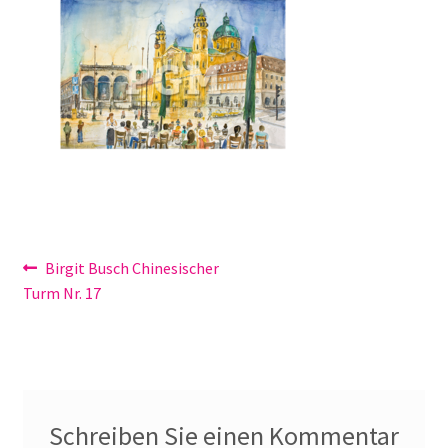
Galerie
Jobs
Unterm
Kontakt
öffnen
Mein Konto
Warenkorb
Beitragsnavigation
Vorheriger
Birgit Busch Chinesischer
✆ Service-Telefon 089 / 2323700
Beitrag:
Turm Nr. 17
Schreiben Sie einen Kommentar