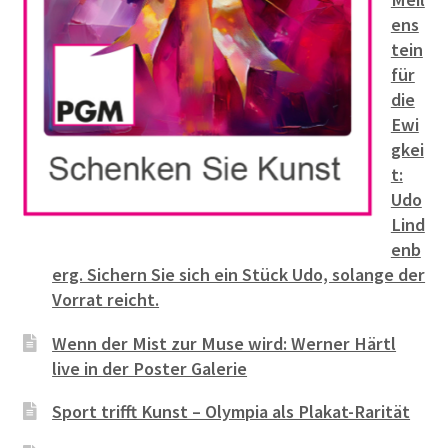
ens
tein
für
die
Ewi
gkei
t:
Udo
Lind
enb
erg. Sichern Sie sich ein Stück Udo, solange der
Vorrat reicht.
Wenn der Mist zur Muse wird: Werner Härtl
live in der Poster Galerie
Sport trifft Kunst – Olympia als Plakat-Rarität