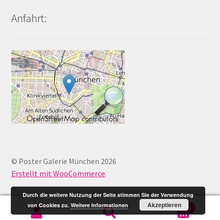
Anfahrt:
© Poster Galerie München 2026
Erstellt mit WooCommerce
.
Durch die weitere Nutzung der Seite stimmen Sie der Verwendung
Akzeptieren
von Cookies zu.
Weitere Informationen
0
Suche
Suche