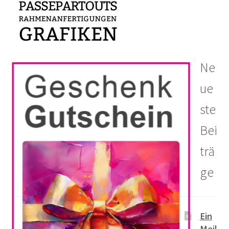
Ne
ue
ste
Bei
trä
ge
Ein
Meil