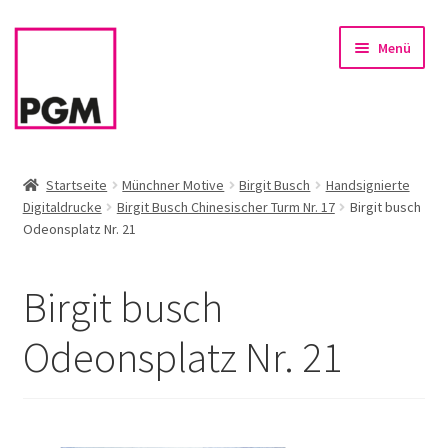
Zur
Zum
Menü
Navigation
Inhalt
springen
springen
Startseite
Startseite
Münchner Motive
Birgit Busch
Handsignierte
Digitaldrucke
Birgit Busch Chinesischer Turm Nr. 17
Birgit busch
News
Odeonsplatz Nr. 21
Unterm
Sortiment
öffnen
Birgit busch
Rahmen & Einrahmung
Odeonsplatz Nr. 21
Firmenservice – Kunst für Büro, Praxis, Kanzlei
Referenzen