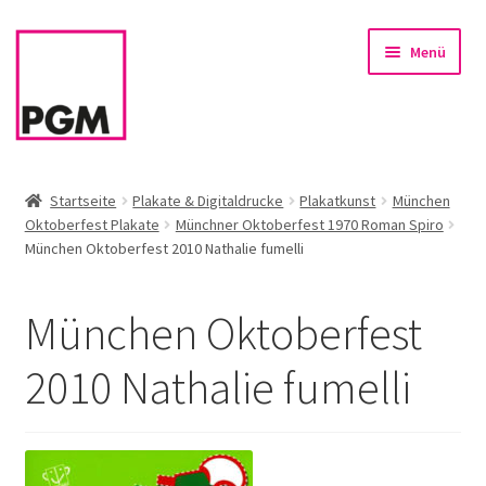
Zur
Zum
Menü
Navigation
Inhalt
springen
springen
Startseite
Startseite
Plakate & Digitaldrucke
Plakatkunst
München
Oktoberfest Plakate
Münchner Oktoberfest 1970 Roman Spiro
News
München Oktoberfest 2010 Nathalie fumelli
Unterm
Sortiment
öffnen
München Oktoberfest
Rahmen & Einrahmung
2010 Nathalie fumelli
Firmenservice – Kunst für Büro, Praxis, Kanzlei
Referenzen