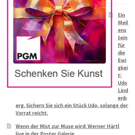
Ein
Meil
ens
tein
für
die
Ewi
gkei
t:
Udo
Lind
enb
erg. Sichern Sie sich ein Stück Udo, solange der
Vorrat reicht.
Wenn der Mist zur Muse wird: Werner Härtl
live in der Poster Galerie