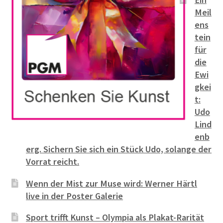
Meil
ens
tein
für
die
Ewi
gkei
t:
Udo
Lind
enb
erg. Sichern Sie sich ein Stück Udo, solange der
Vorrat reicht.
Wenn der Mist zur Muse wird: Werner Härtl
live in der Poster Galerie
Sport trifft Kunst – Olympia als Plakat-Rarität