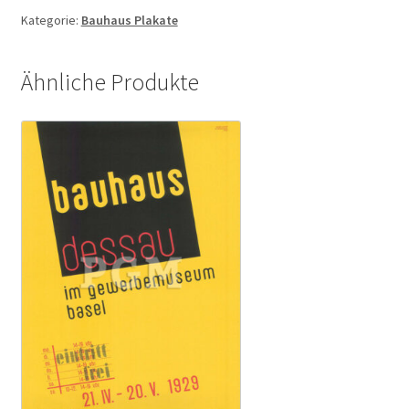
II
Kategorie:
Bauhaus Plakate
Menge
Ähnliche Produkte