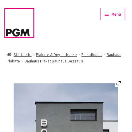
Zur
Zum
Menü
Navigation
Inhalt
springen
springen
Startseite
Startseite
Plakate & Digitaldrucke
Plakatkunst
Bauhaus
Plakate
Bauhaus Plakat Bauhaus Dessau II
News
Unterm
Sortiment
öffnen
Rahmen & Einrahmung
Firmenservice – Kunst für Büro, Praxis, Kanzlei
Referenzen