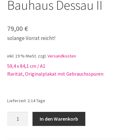
Bauhaus Dessau II
79,00
€
solange Vorrat reicht!
inkl. 19 % MwSt.
zzgl.
Versandkosten
59,4 x 84,1 cm / A1
Rarität, Originalplakat mit Gebrauchsspuren
Lieferzeit:
2-14 Tage
Bauhaus
In den Warenkorb
Plakat
Bauhaus
Dessau