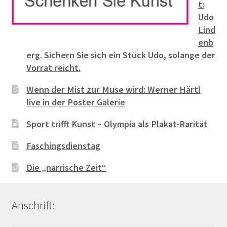
t:
Udo
Lind
enb
erg. Sichern Sie sich ein Stück Udo, solange der
Vorrat reicht.
Wenn der Mist zur Muse wird: Werner Härtl
live in der Poster Galerie
Sport trifft Kunst – Olympia als Plakat-Rarität
Faschingsdienstag
Die „narrische Zeit“
Anschrift: