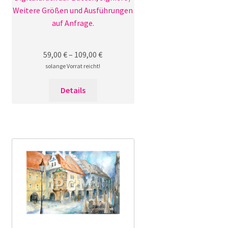
Weitere Größen und Ausführungen
auf Anfrage.
59,00
€
–
109,00
€
solange Vorrat reicht!
Dieses
Details
Produkt
weist
mehrere
Varianten
auf.
Die
Optionen
können
auf
der
Produktseite