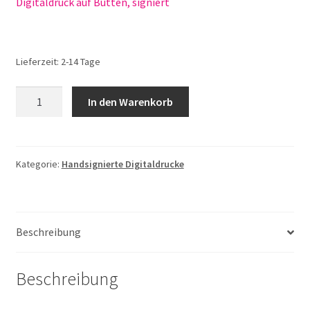
Digitaldruck auf Bütten, signiert
Lieferzeit:
2-14 Tage
Birgit
In den Warenkorb
Busch
Sendlinger
Tor
Nr.
Kategorie:
Handsignierte Digitaldrucke
52
Menge
Beschreibung
Beschreibung