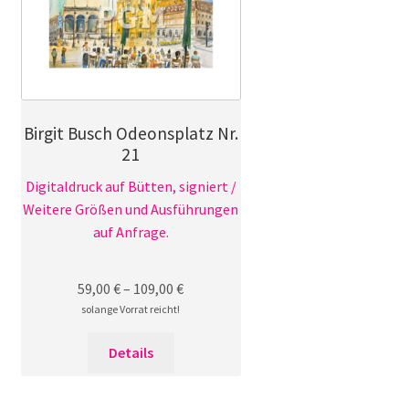
können
auf
der
Produktseite
gewählt
Birgit Busch Odeonsplatz Nr.
werden
21
Digitaldruck auf Bütten, signiert /
Weitere Größen und Ausführungen
auf Anfrage.
59,00
€
–
109,00
€
solange Vorrat reicht!
Dieses
Details
Produkt
weist