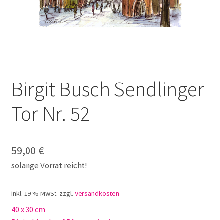
Galerie
Jobs
Unterm
Kontakt
öffnen
Birgit Busch Sendlinger
Mein Konto
Tor Nr. 52
Warenkorb
✆ Service-Telefon 089 / 2323700
59,00
€
solange Vorrat reicht!
inkl. 19 % MwSt.
zzgl.
Versandkosten
40 x 30 cm