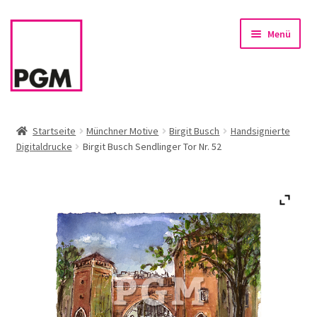
Zur
Zum
Menü
Navigation
Inhalt
springen
springen
Startseite
Startseite
Münchner Motive
Birgit Busch
Handsignierte
Digitaldrucke
Birgit Busch Sendlinger Tor Nr. 52
News
Unterm
Sortiment
öffnen
Rahmen & Einrahmung
Firmenservice – Kunst für Büro, Praxis, Kanzlei
Referenzen