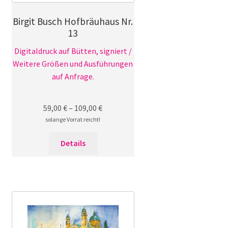
gewählt
Birgit Busch Hofbräuhaus Nr.
werden
13
Digitaldruck auf Bütten, signiert /
Weitere Größen und Ausführungen
auf Anfrage.
59,00
€
–
109,00
€
solange Vorrat reicht!
Dieses
Details
Produkt
weist
mehrere
Varianten
auf.
Die
Optionen