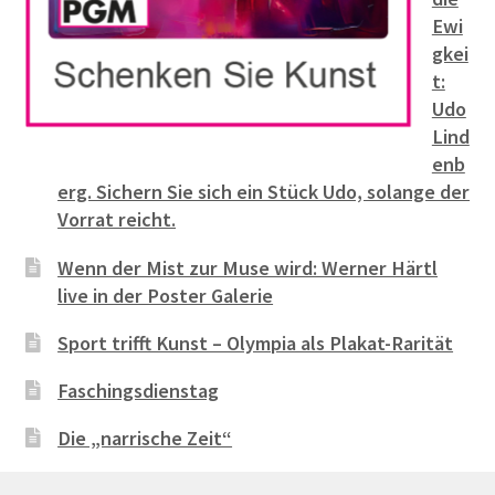
Ewi
gkei
t:
Udo
Lind
enb
erg. Sichern Sie sich ein Stück Udo, solange der
Vorrat reicht.
Wenn der Mist zur Muse wird: Werner Härtl
live in der Poster Galerie
Sport trifft Kunst – Olympia als Plakat-Rarität
Faschingsdienstag
Die „narrische Zeit“