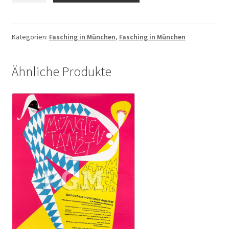
München
1975
Fremdenverkehrsamt
Kategorien:
Fasching in München
,
Fasching in München
Menge
Ähnliche Produkte