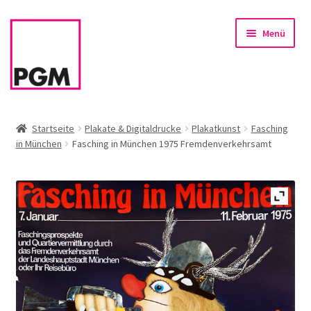
Zur
Zum
Menü
Navigation
Inhalt
springen
springen
Startseite
Startseite
Plakate & Digitaldrucke
Plakatkunst
Fasching
in München
Fasching in München 1975 Fremdenverkehrsamt
News
Unterm
Sortiment
öffnen
Rahmen & Einrahmung
Firmenservice – Kunst für Büro, Praxis, Kanzlei
Referenzen