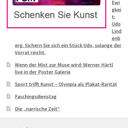
Ewi
gkei
t:
Udo
Lind
enb
erg. Sichern Sie sich ein Stück Udo, solange der
Vorrat reicht.
Wenn der Mist zur Muse wird: Werner Härtl
live in der Poster Galerie
Sport trifft Kunst – Olympia als Plakat-Rarität
Faschingsdienstag
Die „narrische Zeit“