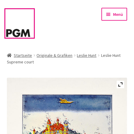
Zur
Zum
Menü
Navigation
Inhalt
springen
springen
Startseite
Startseite
Originale & Grafiken
Leslie Hunt
Leslie Hunt
Supreme court
News
Unterm
Sortiment
öffnen
Rahmen & Einrahmung
Firmenservice – Kunst für Büro, Praxis, Kanzlei
Referenzen