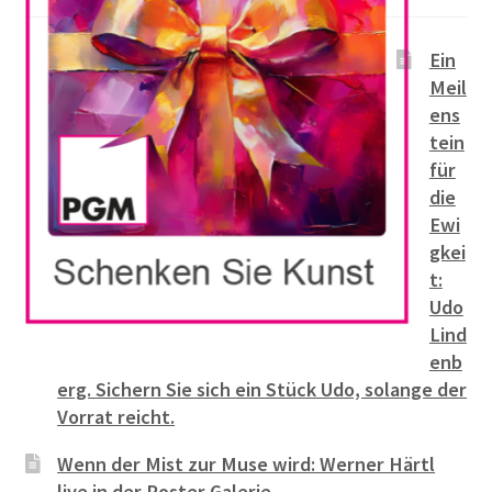
Ein
Meil
ens
tein
für
die
Ewi
gkei
t:
Udo
Lind
enb
erg. Sichern Sie sich ein Stück Udo, solange der
Vorrat reicht.
Wenn der Mist zur Muse wird: Werner Härtl
live in der Poster Galerie