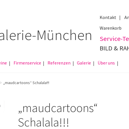
Kontakt
An
Warenkorb
Service-Te
BILD & R
eine
Firmenservice
Referenzen
Galerie
Über uns
„maudcartoons“ Schalala!!!
„maudcartoons“
Schalala!!!