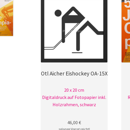
Otl Aicher Eishockey OA-15X
20 x 20 cm
Digitaldruck auf Fotopapier inkl.
R
Holzrahmen, schwarz
46,00
€
solange Vorrat reicht!