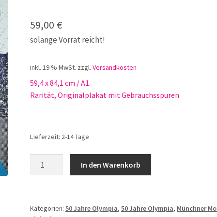
59,00
€
solange Vorrat reicht!
inkl. 19 % MwSt.
zzgl.
Versandkosten
59,4 x 84,1 cm / A1
Rarität, Originalplakat mit Gebrauchsspuren
Lieferzeit:
2-14 Tage
München
In den Warenkorb
50
Jahre
Olympiapark
Menge
Kategorien:
50 Jahre Olympia
,
50 Jahre Olympia
,
Münchner Mo