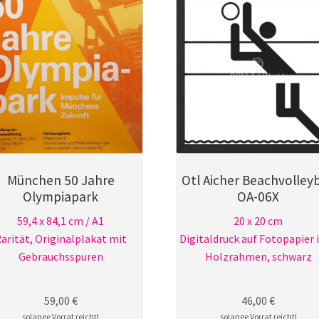
München 50 Jahre
Otl Aicher Beachvolleyb
Olympiapark
OA-06X
59,4 x 84,1 cm / A1
20 x 20 cm
arität, Originalplakat mit
Digitaldruck auf Fotopapier i
Gebrauchsspuren
Holzrahmen, schwarz
59,00
€
46,00
€
solange Vorrat reicht!
solange Vorrat reicht!