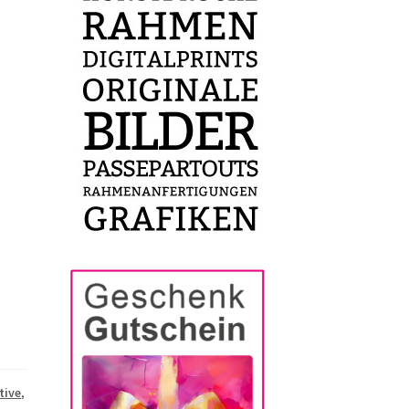
tive
,