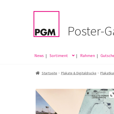
Zur
Zum
Navigation
Inhalt
springen
springen
News
Sortiment
Rahmen
Gutsch
Startseite
Plakate & Digitaldrucke
Plakatku