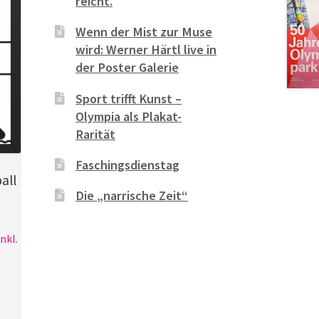
reicht.
Wenn der Mist zur Muse
wird: Werner Härtl live in
der Poster Galerie
Sport trifft Kunst –
Olympia als Plakat-
Rarität
Faschingsdienstag
all
Die „narrische Zeit“
nkl.