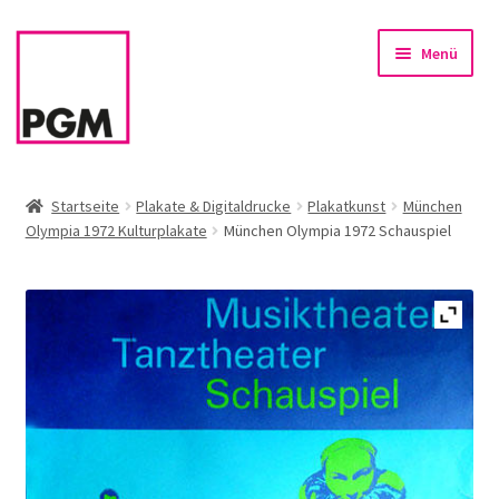
Zur
Zum
Menü
Navigation
Inhalt
springen
springen
Startseite
Startseite
Plakate & Digitaldrucke
Plakatkunst
München
Olympia 1972 Kulturplakate
München Olympia 1972 Schauspiel
News
Unterm
Sortiment
öffnen
Rahmen & Einrahmung
Firmenservice – Kunst für Büro, Praxis, Kanzlei
Referenzen