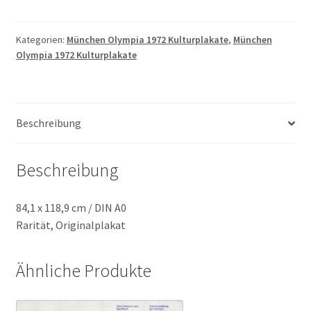
1972
Schauspiel
Menge
Kategorien:
München Olympia 1972 Kulturplakate
,
München
Olympia 1972 Kulturplakate
Beschreibung
Beschreibung
84,1 x 118,9 cm / DIN A0
Rarität, Originalplakat
Ähnliche Produkte