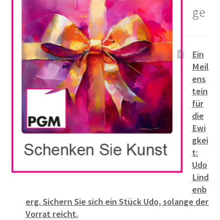
ge
Ein
Meil
ens
tein
für
die
Ewi
gkei
t:
Udo
Lind
enb
erg. Sichern Sie sich ein Stück Udo, solange der
Vorrat reicht.