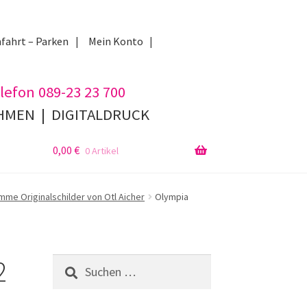
fahrt – Parken
Mein Konto
lefon 089-23 23 700
AHMEN
|
DIGITALDRUCK
0,00
€
0 Artikel
me Originalschilder von Otl Aicher
Olympia
2
Suchen
nach: