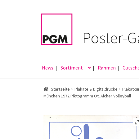
Zur
Zum
Navigation
Inhalt
springen
springen
News
Sortiment
Rahmen
Gutsch
Startseite
Plakate & Digitaldrucke
Plakatku
München 1972 Piktogramm Otl Aicher Volleyball