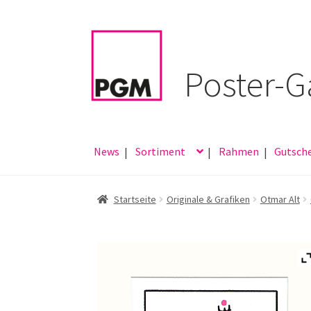
Zur
Zum
Navigation
Inhalt
springen
springen
News
Sortiment
Rahmen
Gutsch
Startseite
Originale & Grafiken
Otmar Alt