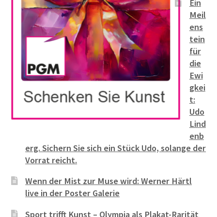
Ein
Meil
ens
tein
für
die
Ewi
gkei
t:
Udo
Lind
enb
erg. Sichern Sie sich ein Stück Udo, solange der
Vorrat reicht.
Wenn der Mist zur Muse wird: Werner Härtl
live in der Poster Galerie
Sport trifft Kunst – Olympia als Plakat-Rarität