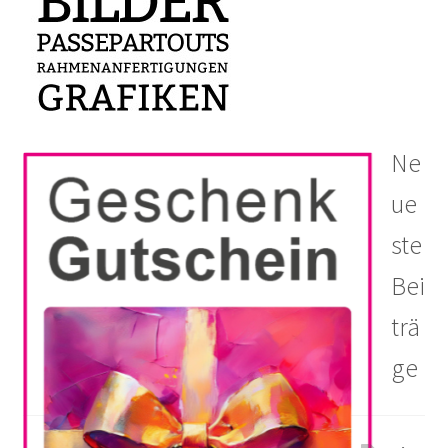
Ne
ue
ste
Bei
trä
ge