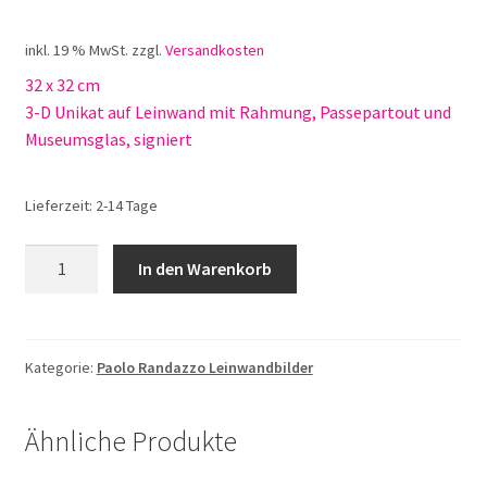
inkl. 19 % MwSt.
zzgl.
Versandkosten
32 x 32 cm
3-D Unikat auf Leinwand mit Rahmung, Passepartout und
Museumsglas, signiert
Lieferzeit:
2-14 Tage
Paolo
In den Warenkorb
Randazzo
Drive
with
Me
Kategorie:
Paolo Randazzo Leinwandbilder
Menge
Ähnliche Produkte