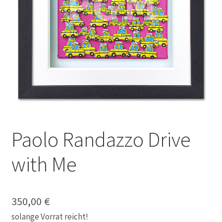
Galerie
Jobs
Unterm
Kontakt
öffnen
Mein Konto
Warenkorb
Paolo Randazzo Drive
✆ Service-Telefon 089 / 2323700
with Me
350,00
€
solange Vorrat reicht!