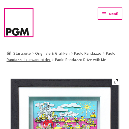
Zur
Zum
Menü
Navigation
Inhalt
springen
springen
Startseite
Startseite
Originale & Grafiken
Paolo Randazzo
Paolo
Randazzo Leinwandbilder
Paolo Randazzo Drive with Me
News
Unterm
Sortiment
öffnen
Rahmen & Einrahmung
Firmenservice – Kunst für Büro, Praxis, Kanzlei
Referenzen