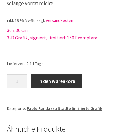
solange Vorrat reicht!
inkl. 19 % MwSt.
zzgl.
Versandkosten
30 x 30 cm
3-D Grafik, signiert, limitiert 150 Exemplare
Lieferzeit:
2-14 Tage
Paolo
In den Warenkorb
Randazzo
I
Love
Marrakesch
Kategorie:
Paolo Randazzo Städte limitierte Grafik
Menge
Ähnliche Produkte