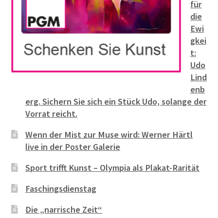
für
die
Ewi
gkei
t:
Udo
Lind
enb
erg. Sichern Sie sich ein Stück Udo, solange der
Vorrat reicht.
Wenn der Mist zur Muse wird: Werner Härtl
live in der Poster Galerie
Sport trifft Kunst – Olympia als Plakat-Rarität
Faschingsdienstag
Die „narrische Zeit“