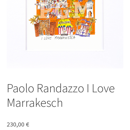
Galerie
Jobs
Unterm
Kontakt
öffnen
Mein Konto
Warenkorb
Paolo Randazzo I Love
✆ Service-Telefon 089 / 2323700
Marrakesch
230,00
€