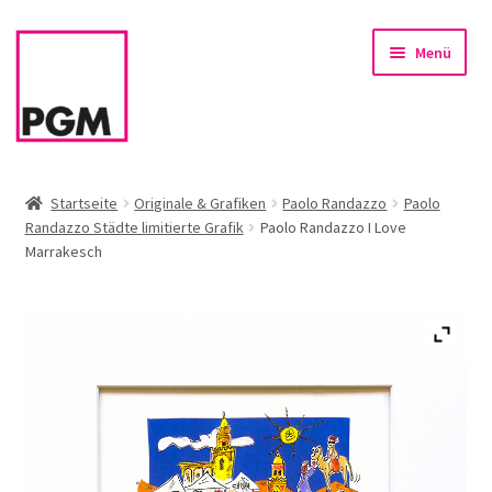
Zur
Zum
Menü
Navigation
Inhalt
springen
springen
Startseite
Startseite
Originale & Grafiken
Paolo Randazzo
Paolo
Randazzo Städte limitierte Grafik
Paolo Randazzo I Love
News
Marrakesch
Unterm
Sortiment
öffnen
Rahmen & Einrahmung
Firmenservice – Kunst für Büro, Praxis, Kanzlei
Referenzen