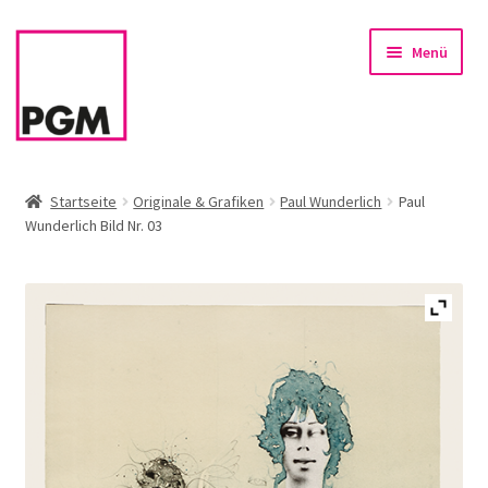
Zur
Zum
Menü
Navigation
Inhalt
springen
springen
Startseite
Startseite
Originale & Grafiken
Paul Wunderlich
Paul
Wunderlich Bild Nr. 03
News
Unterm
Sortiment
öffnen
Rahmen & Einrahmung
Firmenservice – Kunst für Büro, Praxis, Kanzlei
Referenzen