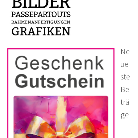
Ne
ue
ste
Bei
trä
ge