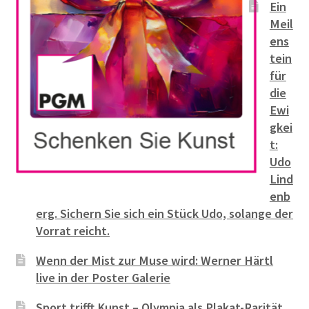
Ein
Meil
ens
tein
für
die
Ewi
gkei
t:
Udo
Lind
enb
erg. Sichern Sie sich ein Stück Udo, solange der
Vorrat reicht.
Wenn der Mist zur Muse wird: Werner Härtl
live in der Poster Galerie
Sport trifft Kunst – Olympia als Plakat-Rarität