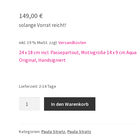
149,00
€
solange Vorrat reicht!
inkl. 19 % MwSt.
zzgl.
Versandkosten
24 x 18 cm incl. Passepartout, Motivgröße 14 x 9 cm Aqua
Original, Handsigniert
Lieferzeit:
2-14 Tage
Paula
In den Warenkorb
Stratz
Nr.
117
Am
Kategorien:
Paula Stratz
,
Paula Stratz