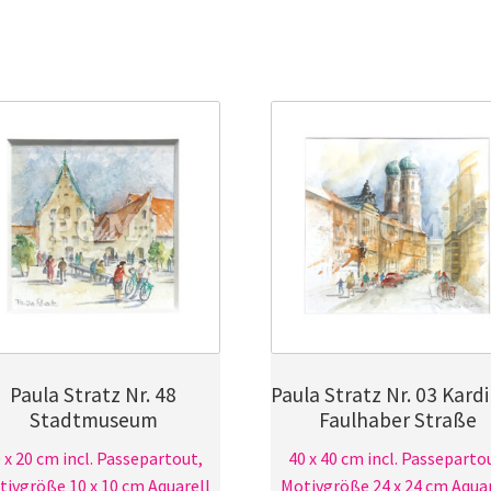
Viktualienmarkt
7
Menge
Paula Stratz Nr. 48
Paula Stratz Nr. 03 Kardi
Stadtmuseum
Faulhaber Straße
 x 20 cm incl. Passepartout,
40 x 40 cm incl. Passeparto
ivgröße 10 x 10 cm Aquarell
Motivgröße 24 x 24 cm Aquar