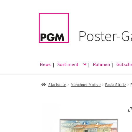
Zur
Zum
Navigation
Inhalt
springen
springen
News
Sortiment
Rahmen
Gutsch
Startseite
Münchner Motive
Paula Stratz