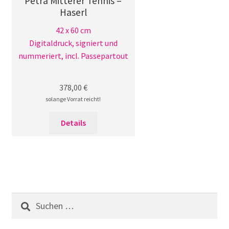
Petra Mitterer Tennis –
Haserl
42 x 60 cm
Digitaldruck, signiert und
nummeriert, incl. Passepartout
378,00
€
solange Vorrat reicht!
Details
Suchen
nach: