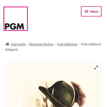
Zur
Zum
Menü
Navigation
Inhalt
springen
springen
Startseite
Startseite
Münchner Motive
Petra Mitterer
Petra Mitterer
Rehgent
News
Unterm
Sortiment
öffnen
Rahmen & Einrahmung
Firmenservice – Kunst für Büro, Praxis, Kanzlei
Referenzen