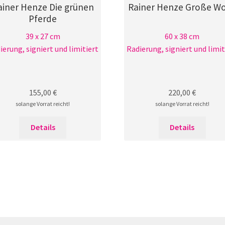
ainer Henze Die grünen
Rainer Henze Große W
Pferde
39 x 27 cm
60 x 38 cm
ierung, signiert und limitiert
Radierung, signiert und limit
155,00
€
220,00
€
solange Vorrat reicht!
solange Vorrat reicht!
Details
Details