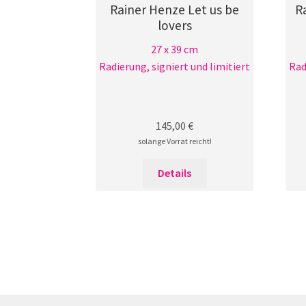
Rainer Henze Let us be
R
lovers
27 x 39 cm
Radierung, signiert und limitiert
Rad
145,00
€
solange Vorrat reicht!
Details