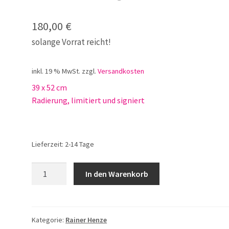
180,00
€
solange Vorrat reicht!
inkl. 19 % MwSt.
zzgl.
Versandkosten
39 x 52 cm
Radierung, limitiert und signiert
Lieferzeit:
2-14 Tage
Rainer
In den Warenkorb
Henze
Mein
blauer
Vogel
Kategorie:
Rainer Henze