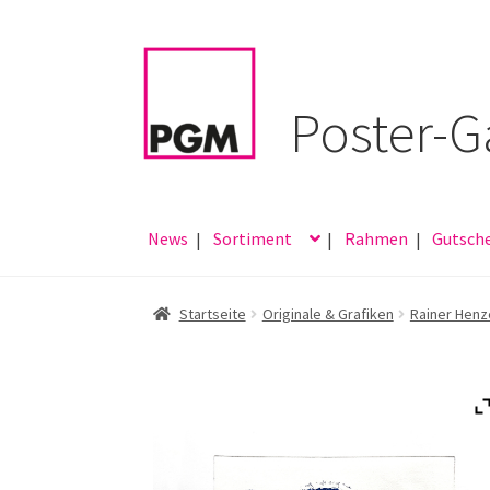
Zur
Zum
Navigation
Inhalt
springen
springen
News
Sortiment
Rahmen
Gutsch
Startseite
Originale & Grafiken
Rainer Henz