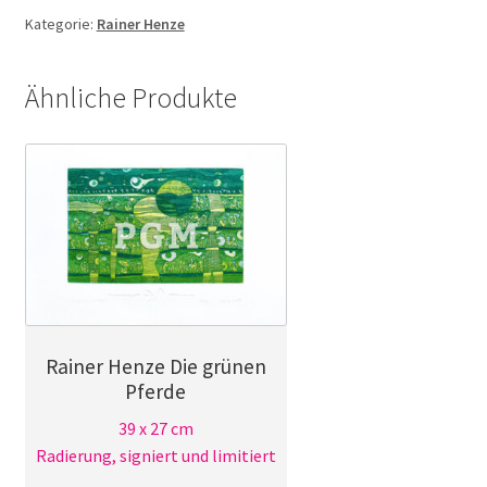
Zeit
Kategorie:
Rainer Henze
Menge
Ähnliche Produkte
Rainer Henze Die grünen
Pferde
39 x 27 cm
Radierung, signiert und limitiert