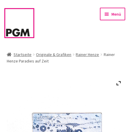
Zur
Zum
Menü
Navigation
Inhalt
springen
springen
Startseite
Startseite
Originale & Grafiken
Rainer Henze
Rainer
Henze Paradies auf Zeit
News
Unterm
Sortiment
öffnen
Rahmen & Einrahmung
Firmenservice – Kunst für Büro, Praxis, Kanzlei
Referenzen