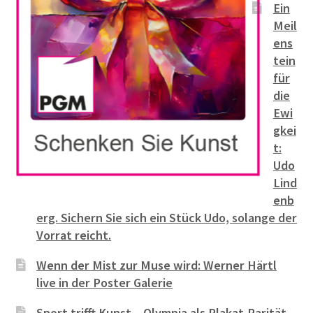
Ein
Meil
ens
tein
für
die
Ewi
gkei
t:
Udo
Lind
enb
erg. Sichern Sie sich ein Stück Udo, solange der
Vorrat reicht.
Wenn der Mist zur Muse wird: Werner Härtl
live in der Poster Galerie
Sport trifft Kunst – Olympia als Plakat-Rarität