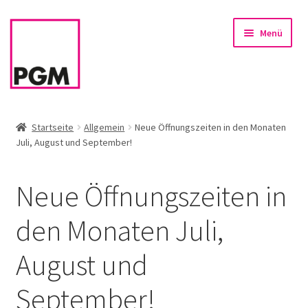
Zur
Zum
Menü
Navigation
Inhalt
springen
springen
Startseite
Startseite
Allgemein
Neue Öffnungszeiten in den Monaten
Juli, August und September!
News
Unterm
Sortiment
Neue Öffnungszeiten in
öffnen
Rahmen & Einrahmung
den Monaten Juli,
August und
Firmenservice – Kunst für Büro, Praxis, Kanzlei
September!
Referenzen