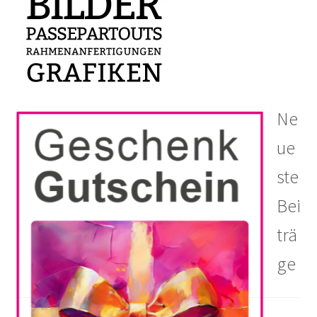
Ne
ue
ste
Bei
trä
ge