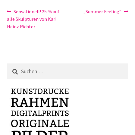
Beitragsnavigation
Vorheriger
Nächster
Sensationell! 25 % auf
„Summer Feeling“
Beitrag:
Beitrag:
alle Skulpturen von Karl
Heinz Richter
Suchen
nach: