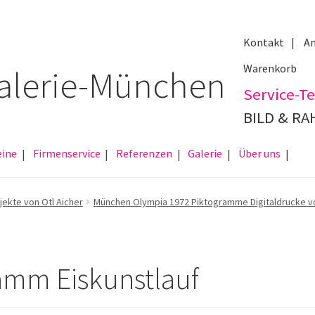
Kontakt
An
Warenkorb
Service-Te
BILD & R
eine
Firmenservice
Referenzen
Galerie
Über uns
jekte von Otl Aicher
München Olympia 1972 Piktogramme Digitaldrucke vo
ramm Eiskunstlauf