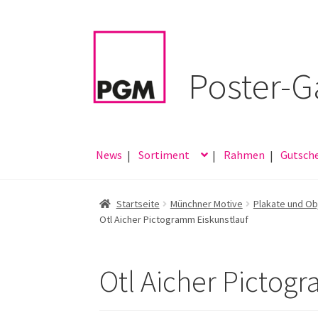
Zur
Zum
Navigation
Inhalt
springen
springen
News
Sortiment
Rahmen
Gutsch
Startseite
Münchner Motive
Plakate und Ob
Otl Aicher Pictogramm Eiskunstlauf
Otl Aicher Pictog