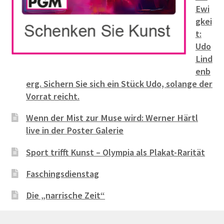
Ewi
gkei
t:
Udo
Lind
enb
erg. Sichern Sie sich ein Stück Udo, solange der
Vorrat reicht.
Wenn der Mist zur Muse wird: Werner Härtl
live in der Poster Galerie
Sport trifft Kunst – Olympia als Plakat-Rarität
Faschingsdienstag
Die „narrische Zeit“