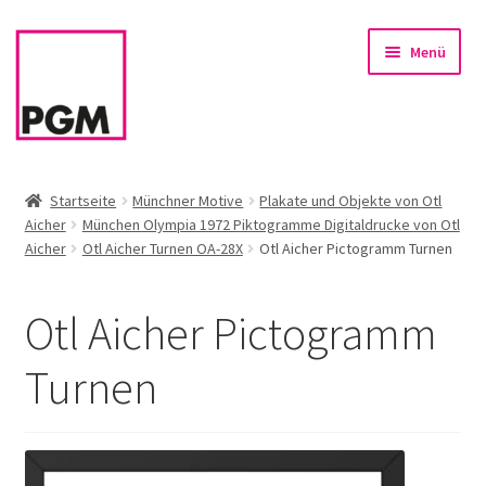
Zur
Zum
Menü
Navigation
Inhalt
springen
springen
Startseite
Startseite
Münchner Motive
Plakate und Objekte von Otl
Aicher
München Olympia 1972 Piktogramme Digitaldrucke von Otl
News
Aicher
Otl Aicher Turnen OA-28X
Otl Aicher Pictogramm Turnen
Unterm
Sortiment
öffnen
Otl Aicher Pictogramm
Rahmen & Einrahmung
Turnen
Firmenservice – Kunst für Büro, Praxis, Kanzlei
Referenzen