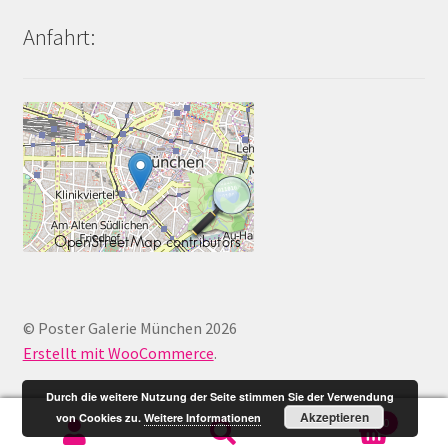
Anfahrt:
© Poster Galerie München 2026
Erstellt mit WooCommerce
.
Durch die weitere Nutzung der Seite stimmen Sie der Verwendung
Akzeptieren
von Cookies zu.
Weitere Informationen
0
Suche
Suche