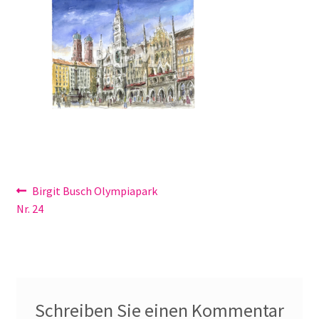
Galerie
Jobs
Unterm
Kontakt
öffnen
Mein Konto
Warenkorb
Beitragsnavigation
Vorheriger
Birgit Busch Olympiapark
✆ Service-Telefon 089 / 2323700
Beitrag:
Nr. 24
Schreiben Sie einen Kommentar