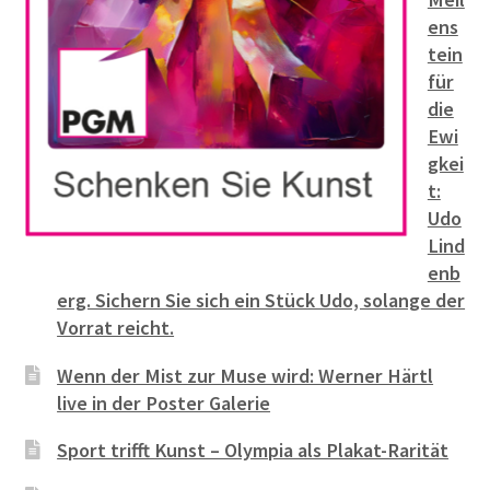
ens
tein
für
die
Ewi
gkei
t:
Udo
Lind
enb
erg. Sichern Sie sich ein Stück Udo, solange der
Vorrat reicht.
Wenn der Mist zur Muse wird: Werner Härtl
live in der Poster Galerie
Sport trifft Kunst – Olympia als Plakat-Rarität