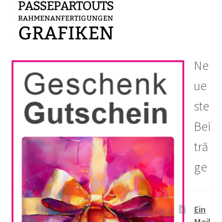
Ne
ue
ste
Bei
trä
ge
Ein
Meil