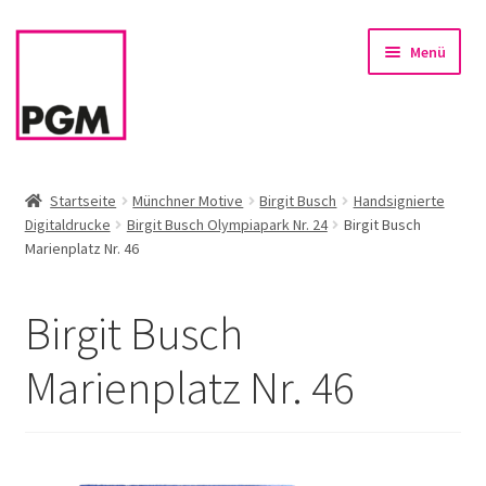
Zur
Zum
Menü
Navigation
Inhalt
springen
springen
Startseite
Startseite
Münchner Motive
Birgit Busch
Handsignierte
Digitaldrucke
Birgit Busch Olympiapark Nr. 24
Birgit Busch
News
Marienplatz Nr. 46
Unterm
Sortiment
öffnen
Birgit Busch
Rahmen & Einrahmung
Marienplatz Nr. 46
Firmenservice – Kunst für Büro, Praxis, Kanzlei
Referenzen