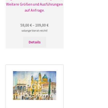
Weitere Größen und Ausführungen
auf Anfrage.
59,00
€
–
109,00
€
solange Vorrat reicht!
Dieses
Details
Produkt
weist
mehrere
Varianten
auf.
Die
Optionen
können
auf
der
Produktseite