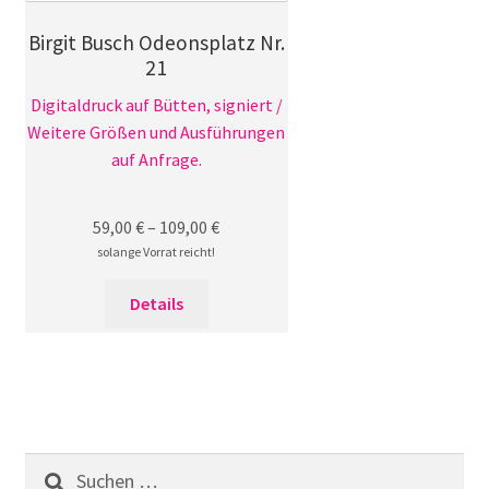
gewählt
Birgit Busch Odeonsplatz Nr.
werden
21
Digitaldruck auf Bütten, signiert /
Weitere Größen und Ausführungen
auf Anfrage.
59,00
€
–
109,00
€
solange Vorrat reicht!
Dieses
Details
Produkt
weist
mehrere
Varianten
auf.
Die
Suchen
Optionen