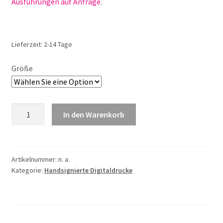
Ausführungen auf Anfrage.
Lieferzeit:
2-14 Tage
Größe
Birgit
In den Warenkorb
Busch
Olympiapark
Nr.
24
Artikelnummer:
n. a.
Kategorie:
Handsignierte Digitaldrucke
Menge