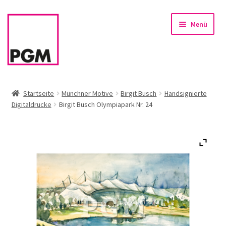
Zur
Zum
Menü
Navigation
Inhalt
springen
springen
Startseite
Startseite
Münchner Motive
Birgit Busch
Handsignierte
Digitaldrucke
Birgit Busch Olympiapark Nr. 24
News
Unterm
Sortiment
öffnen
Rahmen & Einrahmung
Firmenservice – Kunst für Büro, Praxis, Kanzlei
Referenzen