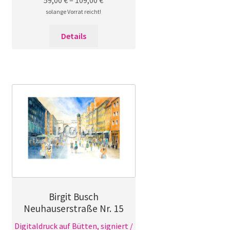
solange Vorrat reicht!
Dieses
Details
Produkt
weist
mehrere
Varianten
auf.
Die
Optionen
können
auf
der
Produktseite
gewählt
Birgit Busch
werden
Neuhauserstraße Nr. 15
Digitaldruck auf Bütten, signiert /