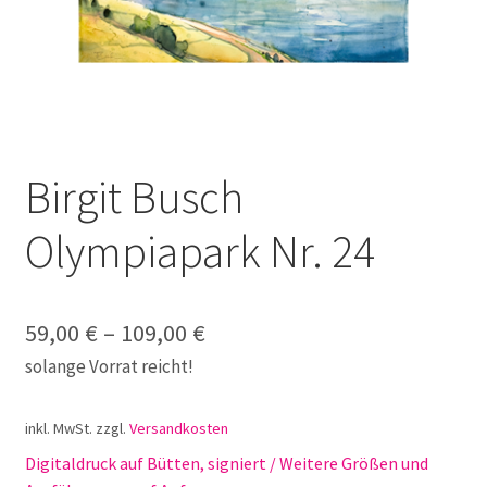
Galerie
Jobs
Unterm
Kontakt
öffnen
Birgit Busch
Mein Konto
Olympiapark Nr. 24
Warenkorb
✆ Service-Telefon 089 / 2323700
59,00
€
–
109,00
€
solange Vorrat reicht!
inkl. MwSt.
zzgl.
Versandkosten
Digitaldruck auf Bütten, signiert / Weitere Größen und