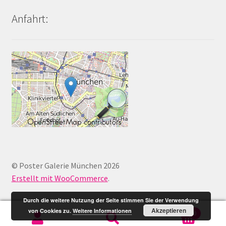
Anfahrt:
© Poster Galerie München 2026
Erstellt mit WooCommerce
.
Durch die weitere Nutzung der Seite stimmen Sie der Verwendung
Akzeptieren
von Cookies zu.
Weitere Informationen
0
Suche
Suche