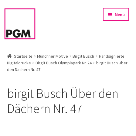
Zur
Zum
Menü
Navigation
Inhalt
springen
springen
Startseite
Startseite
Münchner Motive
Birgit Busch
Handsignierte
Digitaldrucke
Birgit Busch Olympiapark Nr. 24
birgit Busch Über
News
den Dächern Nr. 47
Unterm
Sortiment
öffnen
birgit Busch Über den
Rahmen & Einrahmung
Dächern Nr. 47
Firmenservice – Kunst für Büro, Praxis, Kanzlei
Referenzen