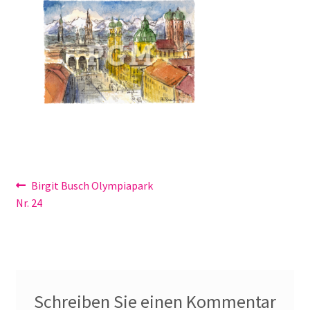
Galerie
Jobs
Unterm
Kontakt
öffnen
Mein Konto
Warenkorb
Beitragsnavigation
Vorheriger
Birgit Busch Olympiapark
✆ Service-Telefon 089 / 2323700
Beitrag:
Nr. 24
Schreiben Sie einen Kommentar