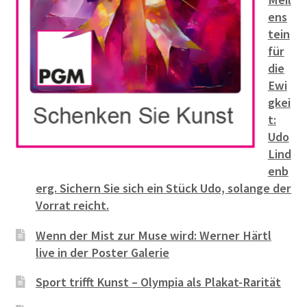
ens
tein
für
die
Ewi
gkei
t:
Udo
Lind
enb
erg. Sichern Sie sich ein Stück Udo, solange der
Vorrat reicht.
Wenn der Mist zur Muse wird: Werner Härtl
live in der Poster Galerie
Sport trifft Kunst – Olympia als Plakat-Rarität