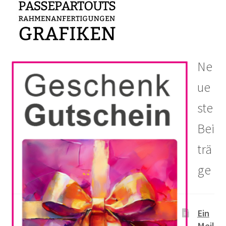
Ne
ue
ste
Bei
trä
ge
Ein
Meil