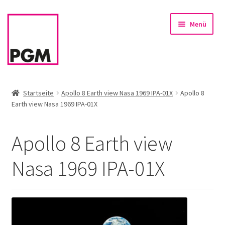
Zur
Zum
Menü
Navigation
Inhalt
springen
springen
Startseite
Startseite
Apollo 8 Earth view Nasa 1969 IPA-01X
Apollo 8
Earth view Nasa 1969 IPA-01X
News
Unterm
Sortiment
Apollo 8 Earth view
öffnen
Rahmen & Einrahmung
Nasa 1969 IPA-01X
Firmenservice – Kunst für Büro, Praxis, Kanzlei
Referenzen