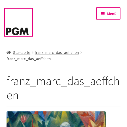
Zur
Zum
Menü
Navigation
Inhalt
springen
springen
Startseite
Startseite
franz_marc_das_aeffchen
franz_marc_das_aeffchen
News
Unterm
Sortiment
franz_marc_das_aeffch
öffnen
Rahmen & Einrahmung
en
Firmenservice – Kunst für Büro, Praxis, Kanzlei
Referenzen