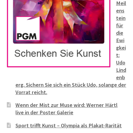
Meil
ens
tein
für
die
Ewi
gkei
t:
Udo
Lind
enb
erg. Sichern Sie sich ein Stück Udo, solange der
Vorrat reicht.
Wenn der Mist zur Muse wird: Werner Härtl
live in der Poster Galerie
Sport trifft Kunst – Olympia als Plakat-Rarität