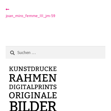
Beitragsnavigation
Vorheriger
Beitrag:
joan_miro_femme_III_jm-59
Suchen
nach: