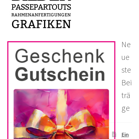
Ne
ue
ste
Bei
trä
ge
Ein