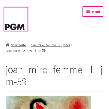
Zur
Zum
Menü
Navigation
Inhalt
springen
springen
Startseite
Startseite
joan_miro_femme_III_jm-59
joan_miro_femme_III_jm-59
News
Unterm
Sortiment
joan_miro_femme_III_j
öffnen
Rahmen & Einrahmung
m-59
Firmenservice – Kunst für Büro, Praxis, Kanzlei
Referenzen