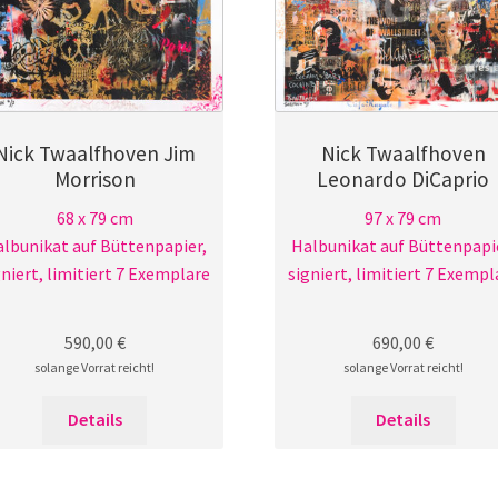
Nick Twaalfhoven Jim
Nick Twaalfhoven
Morrison
Leonardo DiCaprio
68 x 79 cm
97 x 79 cm
lbunikat auf Büttenpapier,
Halbunikat auf Büttenpapi
gniert, limitiert 7 Exemplare
signiert, limitiert 7 Exempl
590,00
€
690,00
€
solange Vorrat reicht!
solange Vorrat reicht!
Details
Details