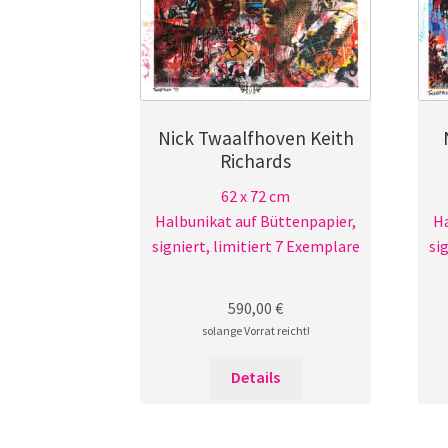
Nick Twaalfhoven Keith
Richards
62 x 72 cm
Halbunikat auf Büttenpapier,
Ha
signiert, limitiert 7 Exemplare
si
590,00
€
solange Vorrat reicht!
Details