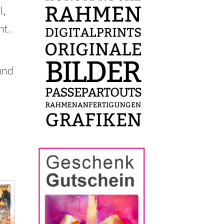
l,
ht.
und