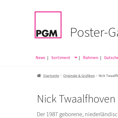
Zur
Zum
Navigation
Inhalt
springen
springen
News
Sortiment
Rahmen
Gutsch
Startseite
Originale & Grafiken
Nick Twaalf
Nick Twaalfhoven
Der 1987 geborene, niederländisch