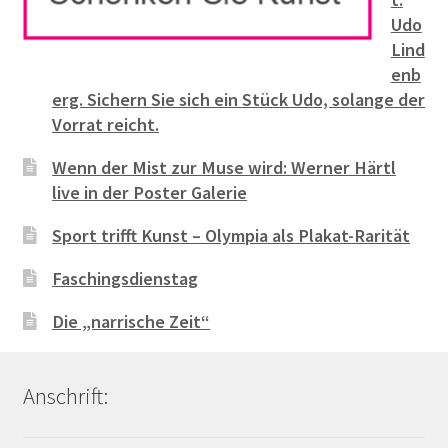
Udo
Lind
enb
erg. Sichern Sie sich ein Stück Udo, solange der
Vorrat reicht.
Wenn der Mist zur Muse wird: Werner Härtl
live in der Poster Galerie
Sport trifft Kunst – Olympia als Plakat-Rarität
Faschingsdienstag
Die „narrische Zeit“
Anschrift: