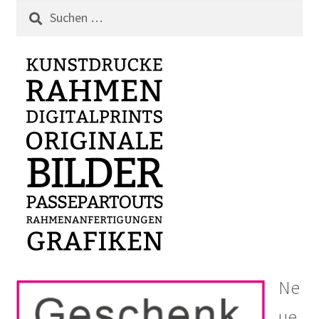
Suchen
nach:
Ne
ue