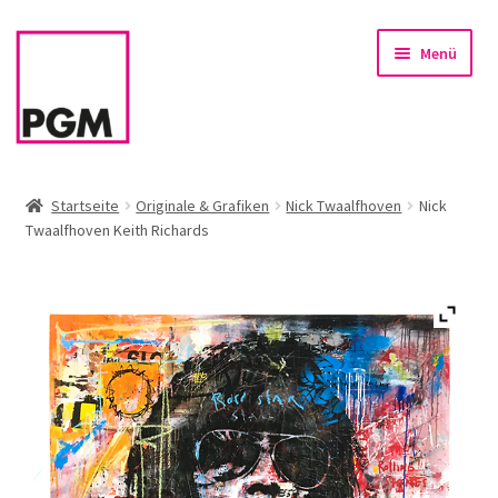
Zur
Zum
Menü
Navigation
Inhalt
springen
springen
Startseite
Startseite
Originale & Grafiken
Nick Twaalfhoven
Nick
Twaalfhoven Keith Richards
News
Unterm
Sortiment
öffnen
Rahmen & Einrahmung
Firmenservice – Kunst für Büro, Praxis, Kanzlei
Referenzen