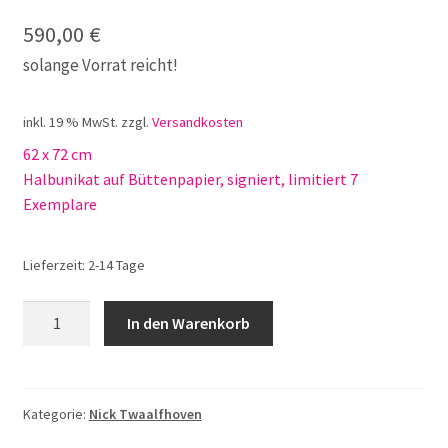
590,00
€
solange Vorrat reicht!
inkl. 19 % MwSt.
zzgl.
Versandkosten
62 x 72 cm
Halbunikat auf Büttenpapier, signiert, limitiert 7
Exemplare
Lieferzeit:
2-14 Tage
Nick
In den Warenkorb
Twaalfhoven
Keith
Richards
Menge
Kategorie:
Nick Twaalfhoven