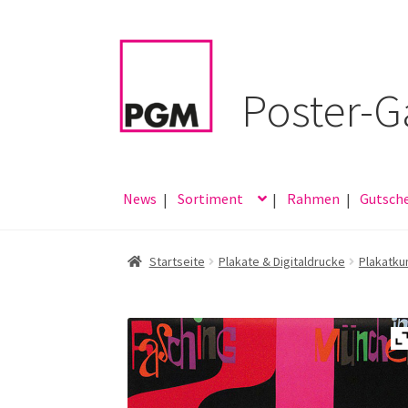
Zur
Zum
Navigation
Inhalt
springen
springen
News
Sortiment
Rahmen
Gutsch
Startseite
Plakate & Digitaldrucke
Plakatku