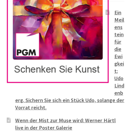
Ein
Meil
ens
tein
für
die
Ewi
gkei
t:
Udo
Lind
enb
erg. Sichern Sie sich ein Stück Udo, solange der
Vorrat reicht.
Wenn der Mist zur Muse wird: Werner Härtl
live in der Poster Galerie