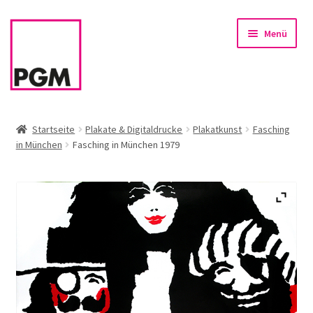
Zur
Zum
Menü
Navigation
Inhalt
springen
springen
Startseite
Startseite
Plakate & Digitaldrucke
Plakatkunst
Fasching
in München
Fasching in München 1979
News
Unterm
Sortiment
öffnen
Rahmen & Einrahmung
Firmenservice – Kunst für Büro, Praxis, Kanzlei
Referenzen