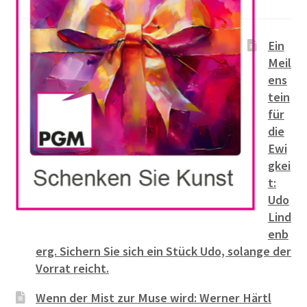
Ein
Meil
ens
tein
für
die
Ewi
gkei
t:
Udo
Lind
enb
erg. Sichern Sie sich ein Stück Udo, solange der
Vorrat reicht.
Wenn der Mist zur Muse wird: Werner Härtl