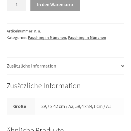
Fasching
In den Warenkorb
in
München
1983
Menge
Artikelnummer:
n. a.
Kategorien:
Fasching in München
,
Fasching in München
Zusätzliche Information
Zusätzliche Information
Größe
29,7 x 42 cm / A3, 59,4 x 84,1 cm / A1
Ähnliche Produkte