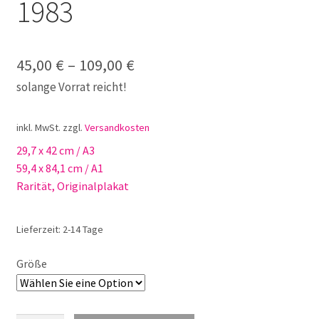
1983
45,00
€
–
109,00
€
solange Vorrat reicht!
inkl. MwSt.
zzgl.
Versandkosten
29,7 x 42 cm / A3
59,4 x 84,1 cm / A1
Rarität, Originalplakat
Lieferzeit:
2-14 Tage
Größe