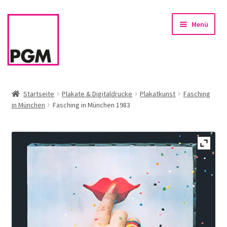
Zur
Zum
Menü
Navigation
Inhalt
springen
springen
Startseite
Startseite
Plakate & Digitaldrucke
Plakatkunst
Fasching
in München
Fasching in München 1983
News
Unterm
Sortiment
öffnen
Rahmen & Einrahmung
Firmenservice – Kunst für Büro, Praxis, Kanzlei
Referenzen