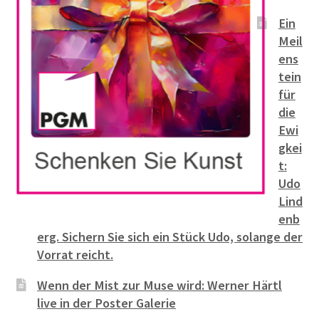
Ein
Meil
ens
tein
für
die
Ewi
gkei
t:
Udo
Lind
enb
erg. Sichern Sie sich ein Stück Udo, solange der
Vorrat reicht.
Wenn der Mist zur Muse wird: Werner Härtl
live in der Poster Galerie