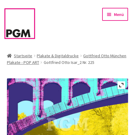
Zur
Zum
Menü
Navigation
Inhalt
springen
springen
Startseite
Startseite
Plakate & Digitaldrucke
Gottfried Otto München
Plakate - POP ART
Gottfried Otto Isar_2 Nr. 225
News
Unterm
Sortiment
öffnen
Rahmen & Einrahmung
Firmenservice – Kunst für Büro, Praxis, Kanzlei
Referenzen