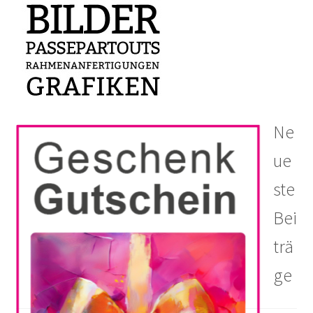
Ne
ue
ste
Bei
trä
ge