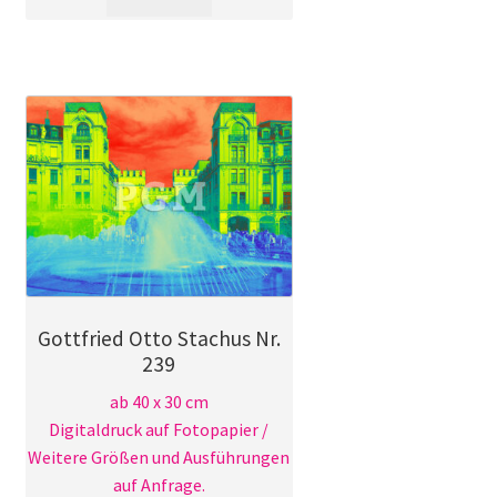
Produkt
weist
mehrere
Varianten
auf.
Die
Optionen
können
auf
der
Produktseite
gewählt
Gottfried Otto Stachus Nr.
werden
239
ab 40 x 30 cm
Digitaldruck auf Fotopapier /
Weitere Größen und Ausführungen
auf Anfrage.