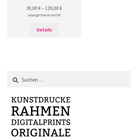
39,00
€
–
129,00
€
solange Vorrat reicht!
Dieses
Details
Produkt
weist
mehrere
Varianten
auf.
Die
Suchen
Optionen
nach:
können
auf
der
Produktseite
gewählt
werden