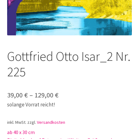
Galerie
Jobs
Unterm
Kontakt
öffnen
Gottfried Otto Isar_2 Nr.
Mein Konto
225
Warenkorb
✆ Service-Telefon 089 / 2323700
39,00
€
–
129,00
€
solange Vorrat reicht!
inkl. MwSt.
zzgl.
Versandkosten
ab 40 x 30 cm