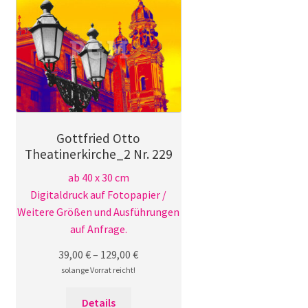
auf.
Die
Optionen
können
auf
der
Produktseite
gewählt
Gottfried Otto
werden
Theatinerkirche_2 Nr. 229
ab 40 x 30 cm
Digitaldruck auf Fotopapier /
Weitere Größen und Ausführungen
auf Anfrage.
39,00
€
–
129,00
€
solange Vorrat reicht!
Dieses
Details