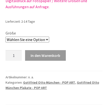
Digitaldruck auf Fotopapier / Weitere Größen und
Ausführungen auf Anfrage.
Lieferzeit:
2-14 Tage
Größe
Gottfried
In den Warenkorb
Otto
Isar_2
Nr.
225
Artikelnummer:
n. a.
Kategorien:
Gottfried Otto München - POP ART
,
Gottfried Otto
Menge
München Plakate - POP ART