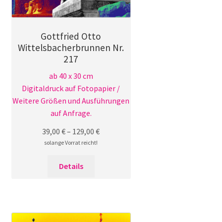
Gottfried Otto
Wittelsbacherbrunnen Nr.
217
ab 40 x 30 cm
Digitaldruck auf Fotopapier /
Weitere Größen und Ausführungen
auf Anfrage.
39,00
€
–
129,00
€
solange Vorrat reicht!
Dieses
Details
Produkt
weist
mehrere
Varianten