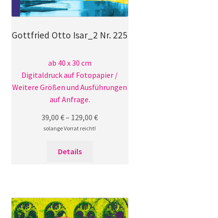
Gottfried Otto Isar_2 Nr. 225
ab 40 x 30 cm
Digitaldruck auf Fotopapier /
Weitere Größen und Ausführungen
auf Anfrage.
39,00
€
–
129,00
€
solange Vorrat reicht!
Dieses
Details
Produkt
weist
mehrere
Varianten
auf.