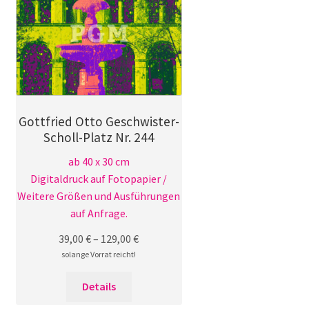
Die
Optionen
können
auf
der
Produktseite
gewählt
Gottfried Otto Geschwister-
werden
Scholl-Platz Nr. 244
ab 40 x 30 cm
Digitaldruck auf Fotopapier /
Weitere Größen und Ausführungen
auf Anfrage.
39,00
€
–
129,00
€
solange Vorrat reicht!
Dieses
Details
Produkt