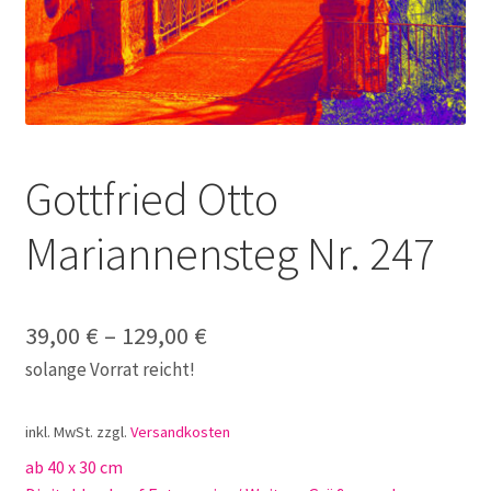
Galerie
Jobs
Unterm
Kontakt
öffnen
Gottfried Otto
Mein Konto
Mariannensteg Nr. 247
Warenkorb
✆ Service-Telefon 089 / 2323700
39,00
€
–
129,00
€
solange Vorrat reicht!
inkl. MwSt.
zzgl.
Versandkosten
ab 40 x 30 cm