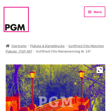
Zur
Zum
Menü
Navigation
Inhalt
springen
springen
Startseite
Startseite
Plakate & Digitaldrucke
Gottfried Otto München
Plakate - POP ART
Gottfried Otto Mariannensteg Nr. 247
News
Unterm
Sortiment
öffnen
Rahmen & Einrahmung
Firmenservice – Kunst für Büro, Praxis, Kanzlei
Referenzen