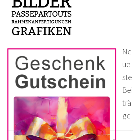
Ne
ue
ste
Bei
trä
ge