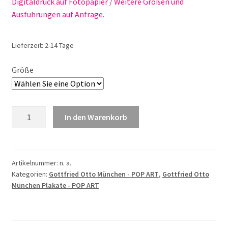
Digitaldruck auf Fotopapier / Weitere Größen und
Ausführungen auf Anfrage.
Lieferzeit:
2-14 Tage
Größe
Gottfried
In den Warenkorb
Otto
Mariannensteg
Nr.
247
Artikelnummer:
n. a.
Kategorien:
Gottfried Otto München - POP ART
,
Gottfried Otto
Menge
München Plakate - POP ART