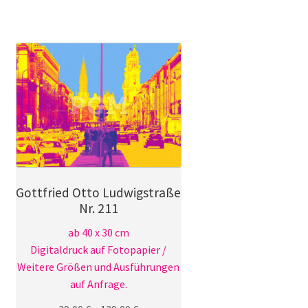
weist
mehrere
Varianten
auf.
Die
Optionen
können
auf
der
Produktseite
gewählt
Gottfried Otto Ludwigstraße
werden
Nr. 211
ab 40 x 30 cm
Digitaldruck auf Fotopapier /
Weitere Größen und Ausführungen
auf Anfrage.