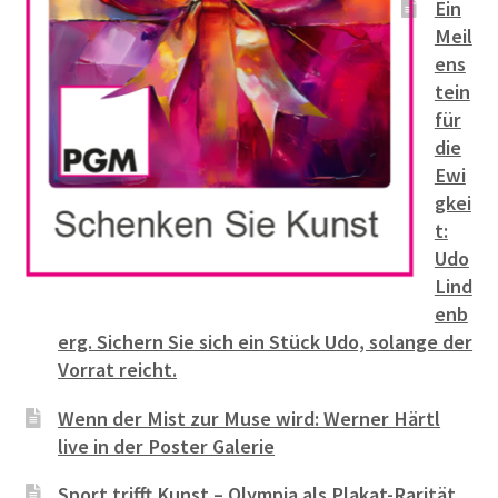
Ein
Meil
ens
tein
für
die
Ewi
gkei
t:
Udo
Lind
enb
erg. Sichern Sie sich ein Stück Udo, solange der
Vorrat reicht.
Wenn der Mist zur Muse wird: Werner Härtl
live in der Poster Galerie
Sport trifft Kunst – Olympia als Plakat-Rarität