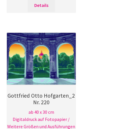
Dieses
Details
Produkt
weist
mehrere
Varianten
auf.
Die
Optionen
können
auf
der
Produktseite
gewählt
Gottfried Otto Hofgarten_2
werden
Nr. 220
ab 40 x 30 cm
Digitaldruck auf Fotopapier /
Weitere Größen und Ausführungen