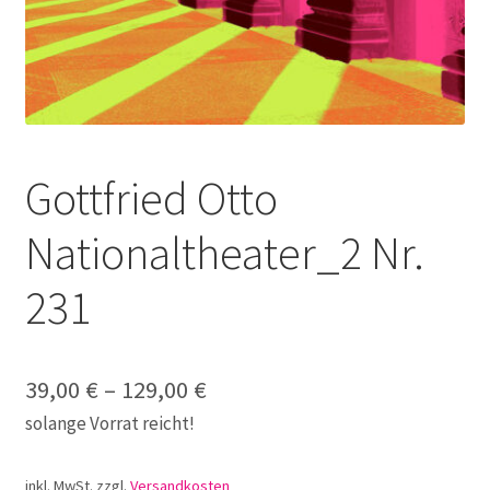
Galerie
Jobs
Unterm
Kontakt
öffnen
Gottfried Otto
Mein Konto
Nationaltheater_2 Nr.
Warenkorb
231
✆ Service-Telefon 089 / 2323700
39,00
€
–
129,00
€
solange Vorrat reicht!
inkl. MwSt.
zzgl.
Versandkosten