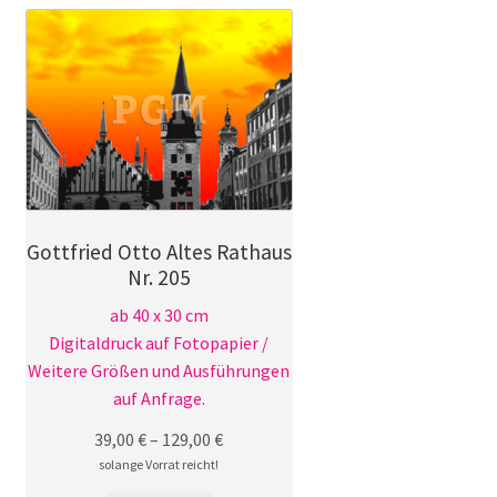
Varianten
auf.
Die
Optionen
können
auf
der
Produktseite
gewählt
Gottfried Otto Altes Rathaus
werden
Nr. 205
ab 40 x 30 cm
Digitaldruck auf Fotopapier /
Weitere Größen und Ausführungen
auf Anfrage.
39,00
€
–
129,00
€
solange Vorrat reicht!