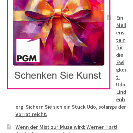
Ein
Meil
ens
tein
für
die
Ewi
gkei
t:
Udo
Lind
enb
erg. Sichern Sie sich ein Stück Udo, solange der
Vorrat reicht.
Wenn der Mist zur Muse wird: Werner Härtl