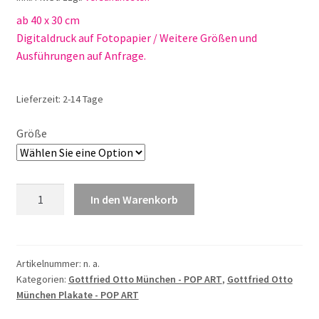
ab 40 x 30 cm
Digitaldruck auf Fotopapier / Weitere Größen und
Ausführungen auf Anfrage.
Lieferzeit:
2-14 Tage
Größe
Gottfried
In den Warenkorb
Otto
Nationaltheater_2
Nr.
231
Artikelnummer:
n. a.
Kategorien:
Gottfried Otto München - POP ART
,
Gottfried Otto
Menge
München Plakate - POP ART