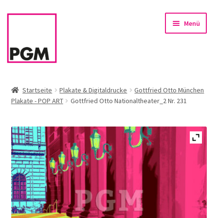
Zur
Zum
Menü
Navigation
Inhalt
springen
springen
Startseite
Startseite
Plakate & Digitaldrucke
Gottfried Otto München
Plakate - POP ART
Gottfried Otto Nationaltheater_2 Nr. 231
News
Unterm
Sortiment
öffnen
Rahmen & Einrahmung
Firmenservice – Kunst für Büro, Praxis, Kanzlei
Referenzen