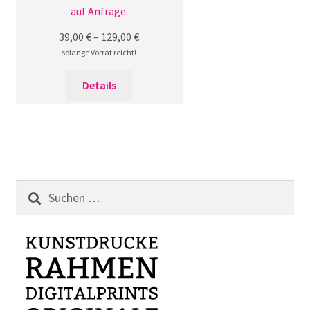
auf Anfrage.
39,00
€
–
129,00
€
solange Vorrat reicht!
Dieses
Details
Produkt
weist
mehrere
Varianten
auf.
Die
Suchen
Optionen
nach:
können
auf
der
Produktseite
gewählt
werden