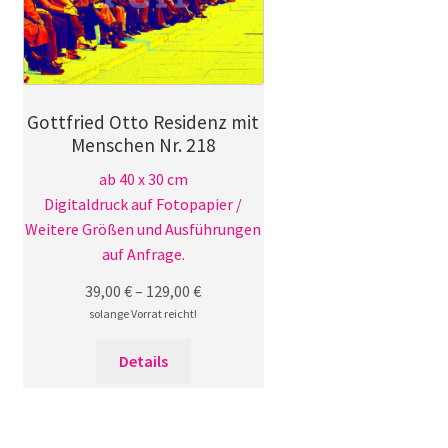
Gottfried Otto Residenz mit
Menschen Nr. 218
ab 40 x 30 cm
Digitaldruck auf Fotopapier /
Weitere Größen und Ausführungen
auf Anfrage.
39,00
€
–
129,00
€
solange Vorrat reicht!
Dieses
Details
Produkt
weist
mehrere