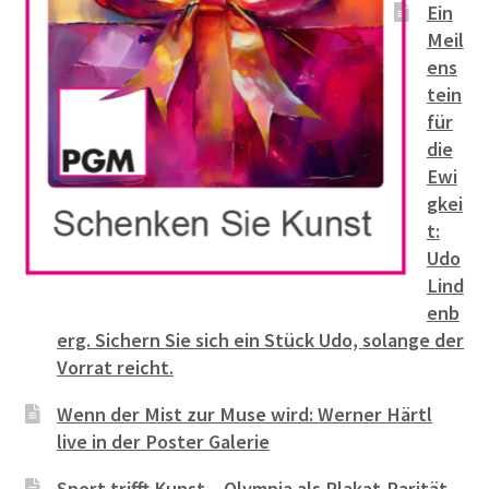
Ein
Meil
ens
tein
für
die
Ewi
gkei
t:
Udo
Lind
enb
erg. Sichern Sie sich ein Stück Udo, solange der
Vorrat reicht.
Wenn der Mist zur Muse wird: Werner Härtl
live in der Poster Galerie
Sport trifft Kunst – Olympia als Plakat-Rarität