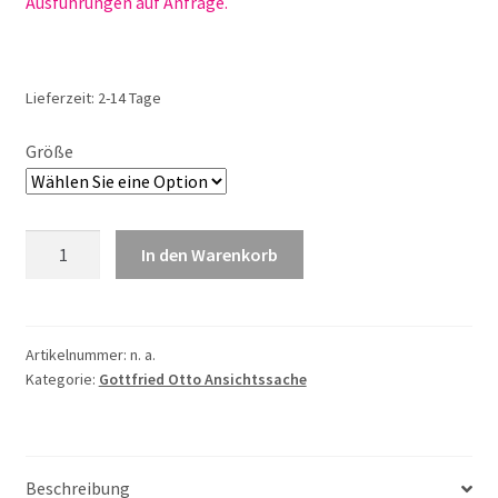
Ausführungen auf Anfrage.
Lieferzeit:
2-14 Tage
Größe
Gottfried
In den Warenkorb
Otto
Stachus
Nr.
39
Artikelnummer:
n. a.
Kategorie:
Gottfried Otto Ansichtssache
Menge
Beschreibung