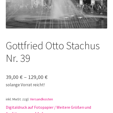
Galerie
Jobs
Unterm
Kontakt
öffnen
Gottfried Otto Stachus
Mein Konto
Nr. 39
Warenkorb
✆ Service-Telefon 089 / 2323700
39,00
€
–
129,00
€
solange Vorrat reicht!
inkl. MwSt.
zzgl.
Versandkosten
Digitaldruck auf Fotopapier / Weitere Größen und