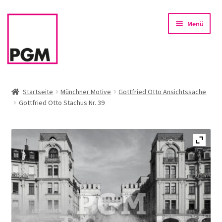
Zur
Zum
Menü
Navigation
Inhalt
springen
springen
Startseite
Startseite
Münchner Motive
Gottfried Otto Ansichtssache
Gottfried Otto Stachus Nr. 39
News
Unterm
Sortiment
öffnen
Rahmen & Einrahmung
Firmenservice – Kunst für Büro, Praxis, Kanzlei
Referenzen