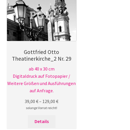
Die
Optionen
können
auf
der
Produktseite
gewählt
Gottfried Otto
werden
Theatinerkirche_2 Nr. 29
ab 40 x 30 cm
Digitaldruck auf Fotopapier /
Weitere Größen und Ausführungen
auf Anfrage.
39,00
€
–
129,00
€
solange Vorrat reicht!
Dieses
Details
Produkt