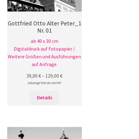
Gottfried Otto Alter Peter_1
Nr. 01
ab 40 x 30 cm
Digitaldruck auf Fotopapier /
Weitere Größen und Ausführungen
auf Anfrage.
39,00
€
–
129,00
€
solange Vorrat reicht!
Dieses
Details
Produkt
weist
mehrere
Varianten
auf.