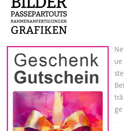
Ne
ue
ste
Bei
trä
ge