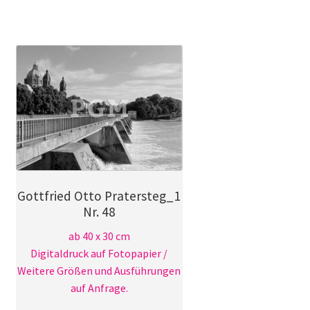
weist
mehrere
Varianten
auf.
Die
Optionen
können
auf
der
Produktseite
gewählt
Gottfried Otto Pratersteg_1
werden
Nr. 48
ab 40 x 30 cm
Digitaldruck auf Fotopapier /
Weitere Größen und Ausführungen
auf Anfrage.