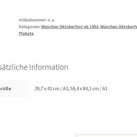
1998
Bozéna
Jankowska
Artikelnummer:
n. a.
Kategorien:
München Oktoberfest ab 1953
,
München Oktoberf
Menge
Plakate
sätzliche Information
Größe
29,7 x 42 cm / A3, 59,4 x 84,1 cm / A1