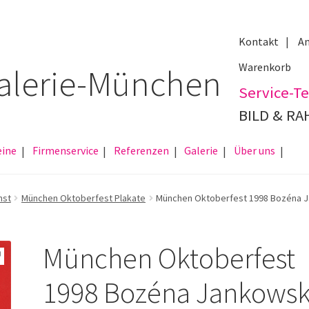
Kontakt
An
Warenkorb
Service-Te
BILD & R
eine
Firmenservice
Referenzen
Galerie
Über uns
nst
München Oktoberfest Plakate
München Oktoberfest 1998 Bozéna 
München Oktoberfest
1998 Bozéna Jankows