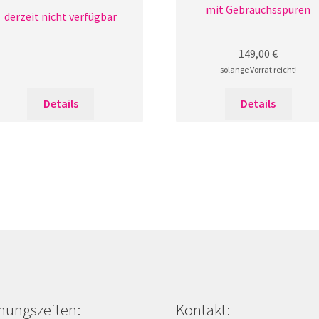
mit Gebrauchsspuren
derzeit nicht verfügbar
149,00
€
solange Vorrat reicht!
Diese
Details
Details
Prod
weist
mehr
Varia
auf.
Die
Opti
könn
auf
der
Produ
nungszeiten:
Kontakt:
gewä