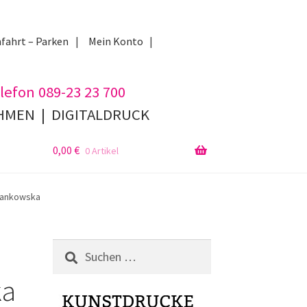
fahrt – Parken
Mein Konto
lefon 089-23 23 700
AHMEN
|
DIGITALDRUCK
0,00
€
0 Artikel
Jankowska
Suchen
nach:
ka