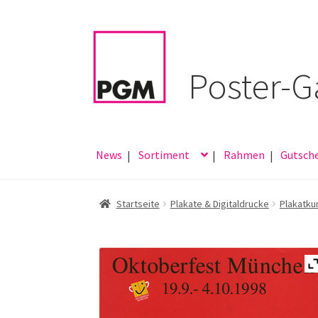
Zur
Zum
Navigation
Inhalt
springen
springen
News
Sortiment
Rahmen
Gutsch
Startseite
Plakate & Digitaldrucke
Plakatku