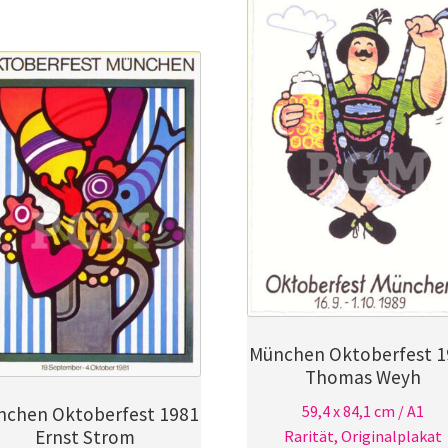
München Oktoberfest 1
Thomas Weyh
59,4 x 84,1 cm / A1
nchen Oktoberfest 1981
Ernst Strom
Rarität, Originalplakat