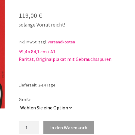
119,00
€
solange Vorrat reicht!
inkl. MwSt.
zzgl.
Versandkosten
59,4 x 84,1 cm / A1
Rarität, Originalplakat mit Gebrauchsspuren
Lieferzeit:
2-14 Tage
Größe
München
In den Warenkorb
Oktoberfest