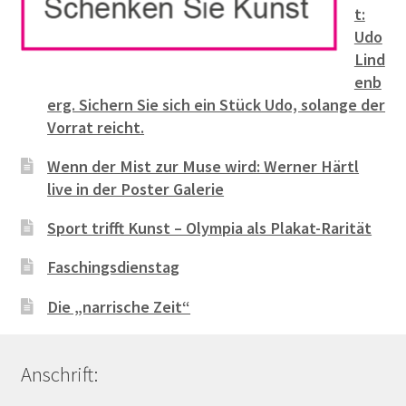
t:
Udo
Lind
enb
erg. Sichern Sie sich ein Stück Udo, solange der
Vorrat reicht.
Wenn der Mist zur Muse wird: Werner Härtl
live in der Poster Galerie
Sport trifft Kunst – Olympia als Plakat-Rarität
Faschingsdienstag
Die „narrische Zeit“
Anschrift: