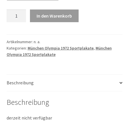
München
In den Warenkorb
Olympia
1972
Fechten
Menge
Artikelnummer:
n. a.
Kategorien:
München Olympia 1972 Sportplakate
,
München
Olympia 1972 Sportplakate
Beschreibung
Beschreibung
derzeit nicht verfügbar