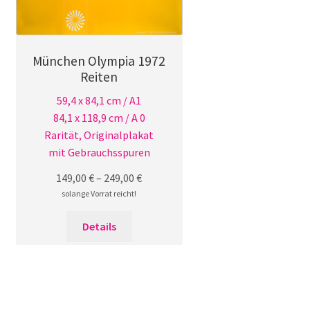
München Olympia 1972
Reiten
59,4 x 84,1 cm / A1
84,1 x 118,9 cm / A 0
Rarität, Originalplakat
mit Gebrauchsspuren
149,00
€
–
249,00
€
solange Vorrat reicht!
Dieses
Details
Produkt
weist
mehrere
Varianten
auf.