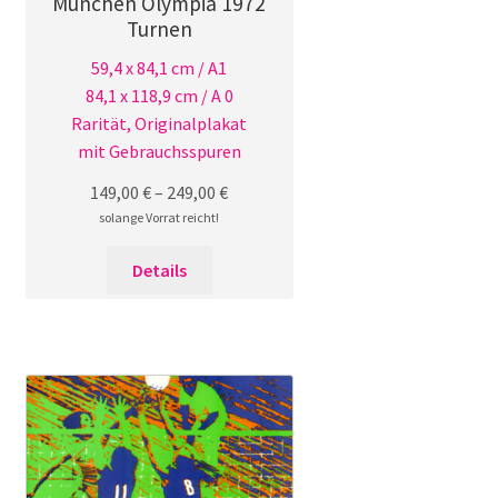
München Olympia 1972
Turnen
59,4 x 84,1 cm / A1
84,1 x 118,9 cm / A 0
Rarität, Originalplakat
mit Gebrauchsspuren
149,00
€
–
249,00
€
solange Vorrat reicht!
Dieses
Details
Produkt
weist
mehrere
Varianten
auf.
Die
Optionen
können