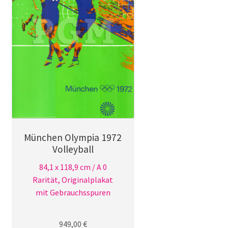
auf
der
Produktseite
gewählt
werden
München Olympia 1972
Volleyball
84,1 x 118,9 cm / A 0
Rarität, Originalplakat
mit Gebrauchsspuren
949,00
€