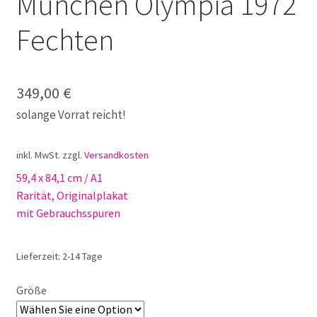
München Olympia 1972
Fechten
349,00
€
solange Vorrat reicht!
inkl. MwSt.
zzgl.
Versandkosten
59,4 x 84,1 cm / A1
Rarität, Originalplakat
mit Gebrauchsspuren
Lieferzeit:
2-14 Tage
Größe