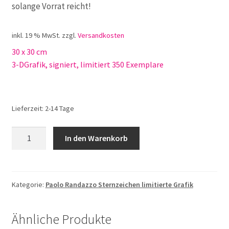
solange Vorrat reicht!
inkl. 19 % MwSt.
zzgl.
Versandkosten
30 x 30 cm
3-DGrafik, signiert, limitiert 350 Exemplare
Lieferzeit:
2-14 Tage
Paolo
In den Warenkorb
Randazzo
Gemini
Zwillinge
Menge
Kategorie:
Paolo Randazzo Sternzeichen limitierte Grafik
Ähnliche Produkte