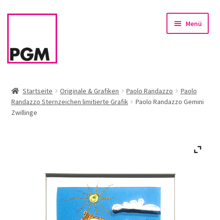
Zur
Zum
Menü
Navigation
Inhalt
springen
springen
Startseite
Startseite
Originale & Grafiken
Paolo Randazzo
Paolo
Randazzo Sternzeichen limitierte Grafik
Paolo Randazzo Gemini
News
Zwillinge
Unterm
Sortiment
öffnen
Rahmen & Einrahmung
Firmenservice – Kunst für Büro, Praxis, Kanzlei
Referenzen