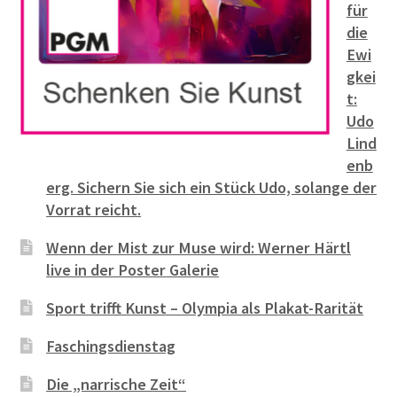
für
die
Ewi
gkei
t:
Udo
Lind
enb
erg. Sichern Sie sich ein Stück Udo, solange der
Vorrat reicht.
Wenn der Mist zur Muse wird: Werner Härtl
live in der Poster Galerie
Sport trifft Kunst – Olympia als Plakat-Rarität
Faschingsdienstag
Die „narrische Zeit“